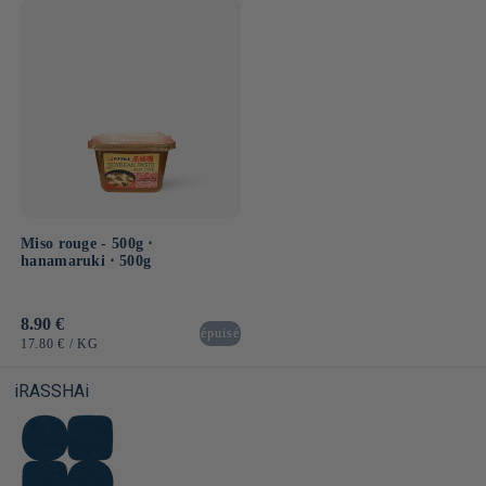
UNITAIRE
UNITAIRE
Miso rouge - 500g ⋅
hanamaruki ⋅ 500g
Prix
8.90 €
épuisé
habituel
PRIX
PAR
17.80 €
/
KG
UNITAIRE
iRASSHAi