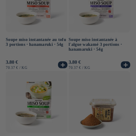
Soupe miso instantanée au tofu
Soupe miso instantanée à
3 portions ⋅ hanamaruki ⋅ 54g
l'algue wakamé 3 portions ⋅
hanamaruki ⋅ 54g
Prix
3.80 €
Prix
3.80 €
habituel
habituel
PRIX
PAR
PRIX
PAR
70.37 €
/
KG
70.37 €
/
KG
UNITAIRE
UNITAIRE