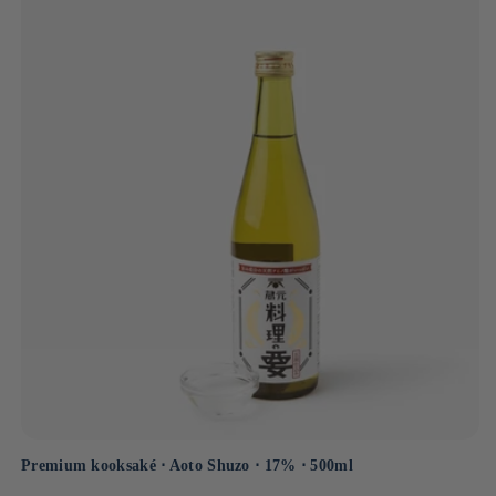
lichte roes het geheim is van een evenwichtig leven.
Premium kooksaké ⋅ Aoto Shuzo ⋅ 17% ⋅ 500ml