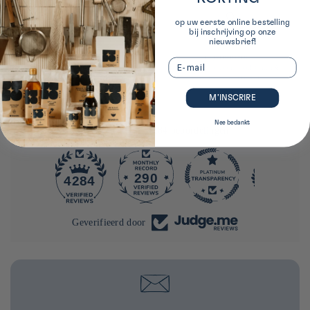
op uw eerste online bestelling
bij inschrijving op onze
nieuwsbrief!
Toegewijd gebied
Loyaliteitsclub
Email
In de Japanse keuken op 40 Rue du Louvre,
aankopen en beloonde opdrachten &
Parijs 1
exclusieve beloningen
M’INSCRIRE
Nee bedankt
4284 beoordelingen
290
4284
Geverifieerd door