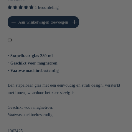
1 beoordeling
erlagen voor Default
Aantal verhogen voor Default
Aan winkelwagen toevoegen
Title
Title
⋅ Stapelbaar glas 280 ml
⋅ Geschikt voor magnetron
⋅ Vaatwasmachinebestendig
Een stapelbaar glas met een eenvoudig en strak design, versterkt
met ionen, waardoor het zeer stevig is.
Geschikt voor magnetron.
Vaatwasmachinebestendig.
SKU:
1002425