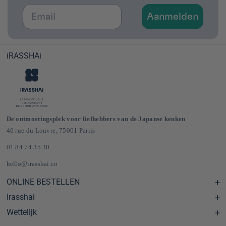
Email
Aanmelden
iRASSHAi
De ontmoetingsplek voor liefhebbers van de Japanse keuken
40 rue du Louvre, 75001 Parijs
01 84 74 35 30
hello@irasshai.co
ONLINE BESTELLEN
Irasshai
Centre d'aide & FAQ
Livraison et frais de port en France & Europe
Wettelijk
Schema's
Épicerie japonaise en ligne
Le concept iRASSHAi