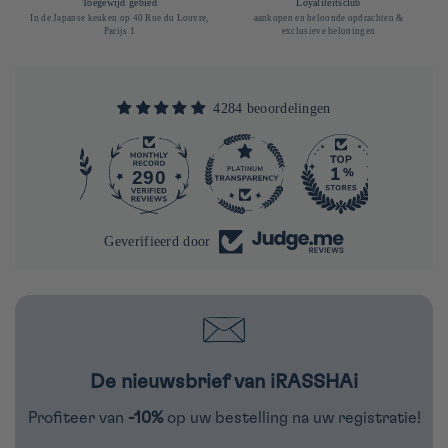
Toegewijd gebied
Loyaliteitsclub
In de Japanse keuken op 40 Rue du Louvre,
aankopen en beloonde opdrachten &
Parijs 1
exclusieve beloningen
4284 beoordelingen
290
4284
Geverifieerd door
De nieuwsbrief van iRASSHAi
Profiteer van
-10%
op uw bestelling na uw registratie!