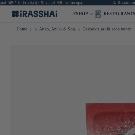
 in Frankrijk & vanaf 90€ in Europa
🍙 Restaurants, boetie
ESHOP
RESTAURANT
Home
Anko, Azuki & Soja
Gekookte azuki rode bonen ⋅