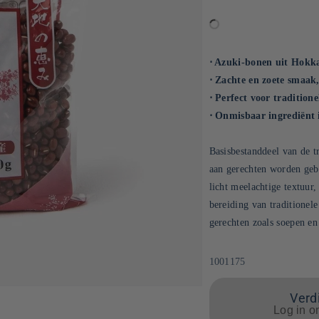
⋅ Azuki-bonen uit Hokk
⋅ Zachte en zoete smaak
⋅ Perfect voor tradition
⋅ Onmisbaar ingrediënt
Basisbestanddeel van de t
aan gerechten worden gebr
licht meelachtige textuur,
bereiding van traditionele
gerechten zoals soepen en 
SKU:
1001175
Verdi
Log in o