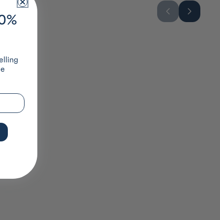
10%
lling
ze