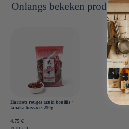
Onlangs bekeken producte
Sel : 0g
Haricots rouges azuki bouillis ⋅
tanaka bussan ⋅ 250g
Prix
4.75 €
habituel
PRIX
PAR
19.00 €
/
KG