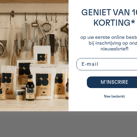
n
GENIET VAN 
KORTING*
op uw eerste online beste
bij inschrijving op on
nieuwsbrief!
Email
M’INSCRIRE
Nee bedankt