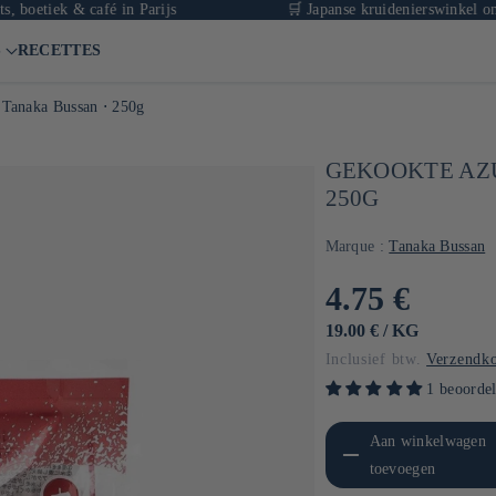
k & café in Parijs
🛒 Japanse kruidenierswinkel online met 
S
RECETTES
 Tanaka Bussan ⋅ 250g
GEKOOKTE AZU
250G
Marque :
Tanaka Bussan
Normale
4.75 €
prijs
EENHEIDSPRIJS
PER
19.00 €
/
KG
Inclusief btw.
Verzendko
1 beoorde
Aantal verlagen voor Default
Aanta
Aan winkelwagen
Title
toevoegen