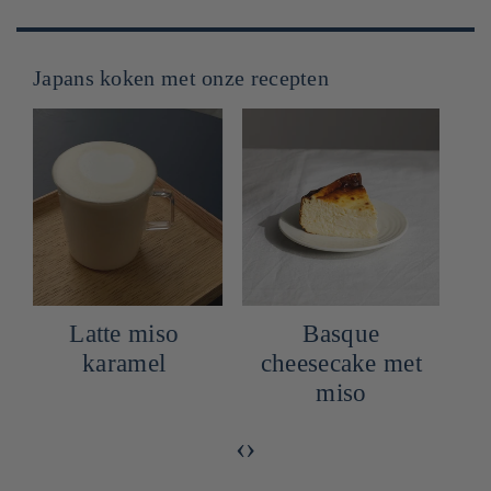
Japans koken met onze recepten
Basque
Recept voor
cheesecake met
gegrilde zalm
miso
met rode miso
‹
›