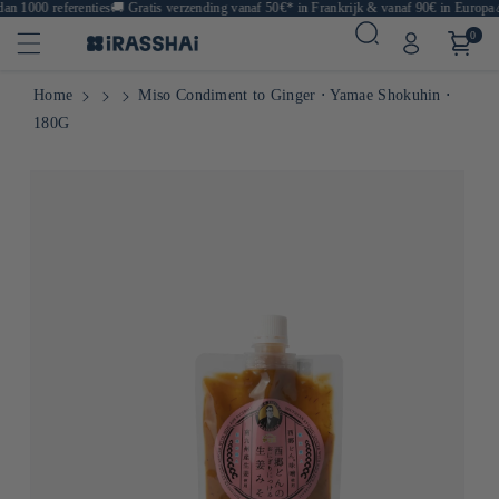
n 1000 referenties
🚚
Gratis verzending vanaf 50€* in Frankrijk & vanaf 90€ in Europa
🍙
0
Home
Miso Condiment to Ginger ⋅ Yamae Shokuhin ⋅
180G