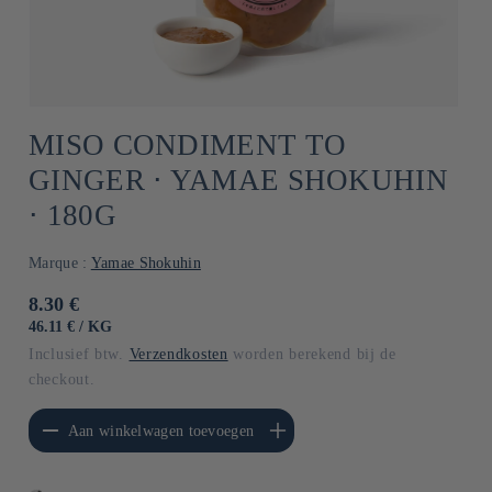
MISO CONDIMENT TO
GINGER ⋅ YAMAE SHOKUHIN
⋅ 180G
Marque :
Yamae Shokuhin
Normale
8.30 €
prijs
EENHEIDSPRIJS
PER
46.11 €
/
KG
Inclusief btw.
Verzendkosten
worden berekend bij de
checkout.
erlagen voor Default
Aantal verhogen voor Default
Aan winkelwagen toevoegen
Title
Title