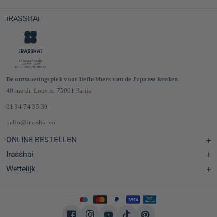
iRASSHAi
De ontmoetingsplek voor liefhebbers van de Japanse keuken
40 rue du Louvre, 75001 Parijs
01 84 74 35 30
hello@irasshai.co
ONLINE BESTELLEN
Irasshai
Centre d'aide & FAQ
Livraison et frais de port en France & Europe
Wettelijk
Schema's
Épicerie japonaise en ligne
Le concept iRASSHAi
CGV
Het loyaliteitsprogramma
Wettelijke kennisgeving
Privatisering
Privacybeleid