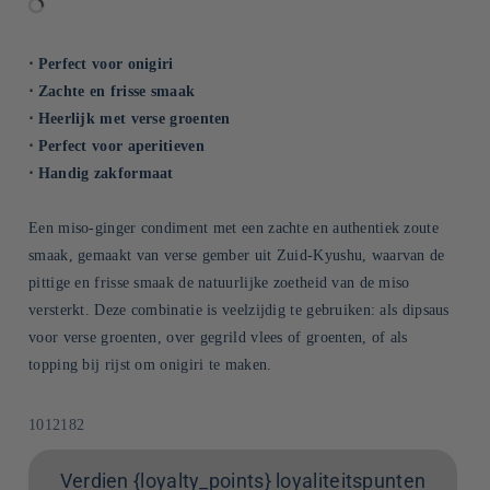
⋅ Perfect voor onigiri
⋅ Zachte en frisse smaak
⋅ Heerlijk met verse groenten
⋅ Perfect voor aperitieven
⋅ Handig zakformaat
Een miso-ginger condiment met een zachte en authentiek zoute
smaak, gemaakt van verse gember uit Zuid-Kyushu, waarvan de
pittige en frisse smaak de natuurlijke zoetheid van de miso
versterkt. Deze combinatie is veelzijdig te gebruiken: als dipsaus
voor verse groenten, over gegrild vlees of groenten, of als
topping bij rijst om onigiri te maken.
SKU:
1012182
Verdien {loyalty_points} loyaliteitspunten