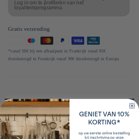
Log in om te profiteren van het
loyaliteitsprogramma
Gratis verzending
Betaalmethoden
*vanaf 50€ bij een afhaalpunt in Frankrijk vanaf 85€
thuisbezorgd in Frankrijk vanaf 90€ thuisbezorgd in Europa
Plus de détails sur ce produit
GENIET VAN 10%
KORTING*
Meer informatie over de producent
op uw eerste online bestelling
Conservation
Fondée aux débuts de l'ère Meiji, en 1871 à Miyazaki, Yamae
bij inschrijving op onze