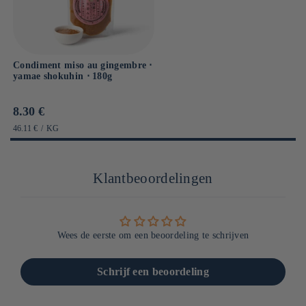
Condiment miso au gingembre ⋅
yamae shokuhin ⋅ 180g
Prix
8.30 €
habituel
PRIX
PAR
46.11 €
/
KG
UNITAIRE
Klantbeoordelingen
Wees de eerste om een beoordeling te schrijven
Schrijf een beoordeling