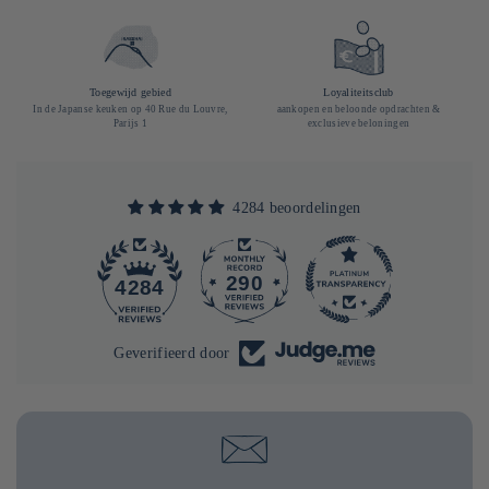
Toegewijd gebied
Loyaliteitsclub
In de Japanse keuken op 40 Rue du Louvre,
aankopen en beloonde opdrachten &
Parijs 1
exclusieve beloningen
4284 beoordelingen
290
4284
Geverifieerd door