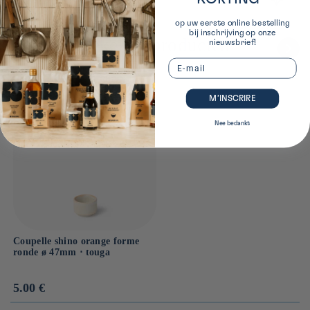
4cm x 11cm x 11cm
op uw eerste online bestelling
bij inschrijving op onze
Onlangs bekeken producten
nieuwsbrief!
Email
M’INSCRIRE
Nee bedankt
Coupelle shino orange forme
ronde ø 47mm ⋅ touga
Prix
5.00 €
habituel