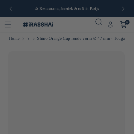
naf 90€ in
🍙 Restaurants, boetiek & café in Parijs
0
Home
Shino Orange Cup ronde vorm Ø 47 mm ⋅ Touga