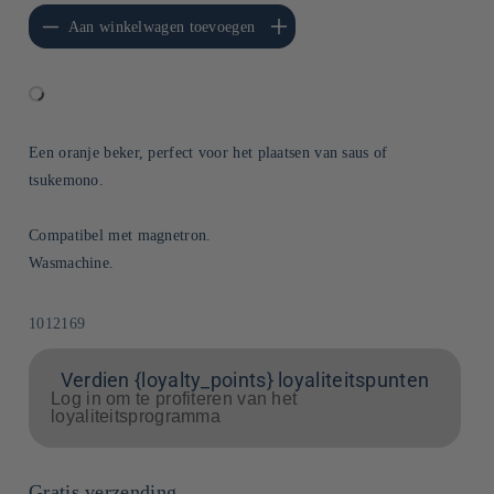
erlagen voor Default
Aantal verhogen voor Default
Aan winkelwagen toevoegen
Title
Title
Een oranje beker, perfect voor het plaatsen van saus of
tsukemono.
Compatibel met magnetron.
Wasmachine.
SKU:
1012169
Verdien {loyalty_points} loyaliteitspunten
Log in om te profiteren van het
loyaliteitsprogramma
Gratis verzending