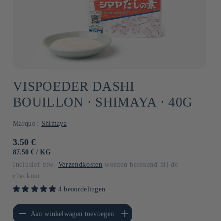
VISPOEDER DASHI
BOUILLON ⋅ SHIMAYA ⋅ 40G
Marque :
Shimaya
Normale
3.50 €
prijs
EENHEIDSPRIJS
PER
87.50 €
/
KG
Inclusief btw.
Verzendkosten
worden berekend bij de
checkout.
4 beoordelingen
erlagen voor Default
Aantal verhogen voor Default
Aan winkelwagen toevoegen
Title
Title