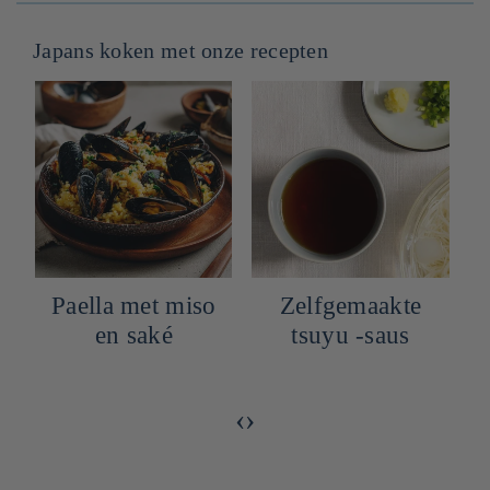
Japans koken met onze recepten
Paella met miso
Zelfgemaakte
)
en saké
tsuyu -saus
‹
›