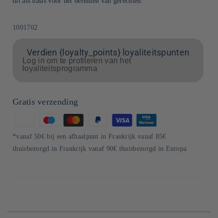
dit als basis voor het bereiden van gerechten.
SKU:
1001702
Verdien {loyalty_points} loyaliteitspunten
Log in om te profiteren van het
loyaliteitsprogramma
Gratis verzending
Betaalmethoden
*vanaf 50€ bij een afhaalpunt in Frankrijk vanaf 85€
thuisbezorgd in Frankrijk vanaf 90€ thuisbezorgd in Europa