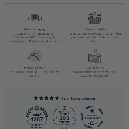
Gratis bezorging
10% vermindering
*vanaf 50€ bij een afhaalpunt in
*op uw volgende bestelling bij inschrijving
Frankrijkvanaf 85€ thuisbezorgd in
op onze nieuwsbrief (exclusief exclusieve
Frankrijkvanaf 90€ thuisbezorgd in Europa
artikelen)
Toegewijd gebied
Loyaliteitsclub
In de Japanse keuken op 40 Rue du Louvre,
aankopen en beloonde opdrachten &
Parijs 1
exclusieve beloningen
4287 beoordelingen
290
4287