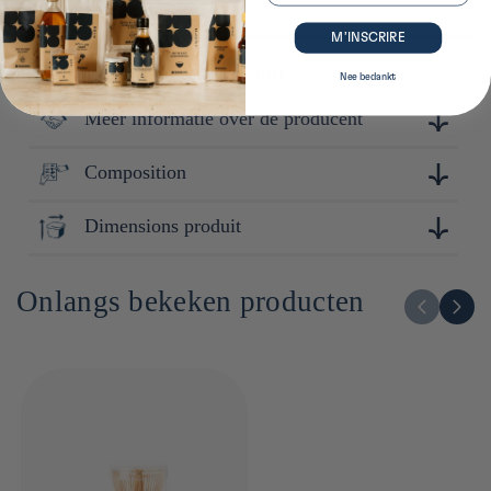
M’INSCRIRE
Plus de détails sur ce produit
Nee bedankt
Meer informatie over de producent
Composition
Touga est une marque réputée pour sa maîtrise de la
céramique. Avec une attention particulière portée à la
simplicité et à la qualité, Touga conçoit des produits durables
Dimensions produit
Bambous
et pratiques, adaptés à un usage quotidien tout en apportant
une touche de raffinement.
11cm x 6cm x 6cm
Onlangs bekeken producten