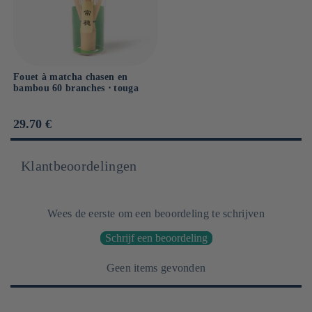
Fouet à matcha chasen en
bambou 60 branches ⋅ touga
Prix
29.70 €
habituel
Klantbeoordelingen
Wees de eerste om een beoordeling te schrijven
Schrijf een beoordeling
Geen items gevonden