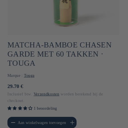
MATCHA-BAMBOE CHASEN
GARDE MET 60 TAKKEN ⋅
TOUGA
Marque :
Touga
Normale
29.70 €
prijs
Inclusief btw.
Verzendkosten
worden berekend bij de
checkout.
1 beoordeling
erlagen voor Default
Aantal verhogen voor Default
Aan winkelwagen toevoegen
Title
Title