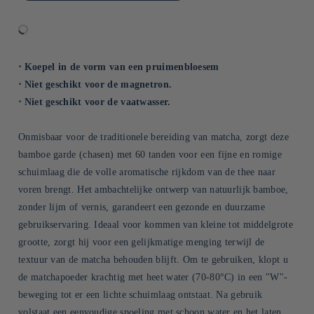
⋅ Koepel in de vorm van een pruimenbloesem
⋅ Niet geschikt voor de magnetron.
⋅ Niet geschikt voor de vaatwasser.
Onmisbaar voor de traditionele bereiding van matcha, zorgt deze
bamboe garde (chasen) met 60 tanden voor een fijne en romige
schuimlaag die de volle aromatische rijkdom van de thee naar
voren brengt. Het ambachtelijke ontwerp van natuurlijk bamboe,
zonder lijm of vernis, garandeert een gezonde en duurzame
gebruikservaring. Ideaal voor kommen van kleine tot middelgrote
grootte, zorgt hij voor een gelijkmatige menging terwijl de
textuur van de matcha behouden blijft. Om te gebruiken, klopt u
de matchapoeder krachtig met heet water (70-80°C) in een "W"-
beweging tot er een lichte schuimlaag ontstaat. Na gebruik
volstaat een eenvoudige spoeling met schoon water en het laten