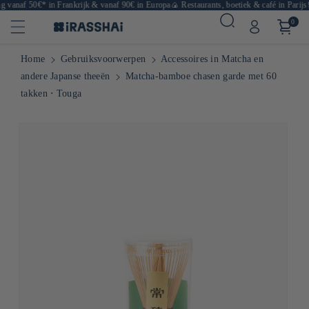
 vanaf 50€* in Frankrijk & vanaf 90€ in Europa
🍙 Restaurants, boetiek & café in Parijs
🛒
0
Home
Gebruiksvoorwerpen
Accessoires in Matcha en
andere Japanse theeën
Matcha-bamboe chasen garde met 60
takken ⋅ Touga