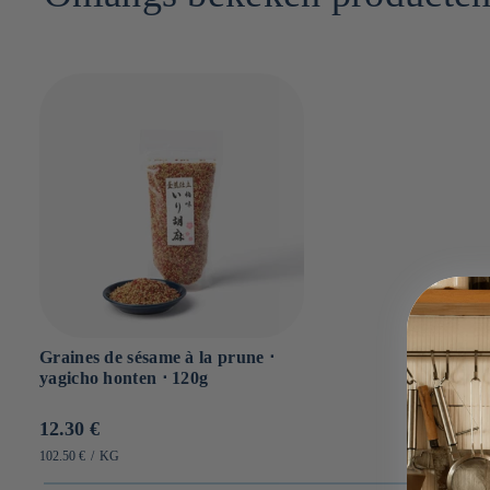
Graines de sésame à la prune ⋅
yagicho honten ⋅ 120g
Prix
12.30 €
habituel
PRIX
PAR
102.50 €
/
KG
UNITAIRE