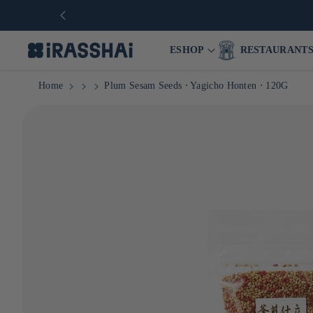
🛒 Japanse kruidenierswinkel online me
ESHOP
RESTAURANT
Home
Plum Sesam Seeds ⋅ Yagicho Honten ⋅ 120G