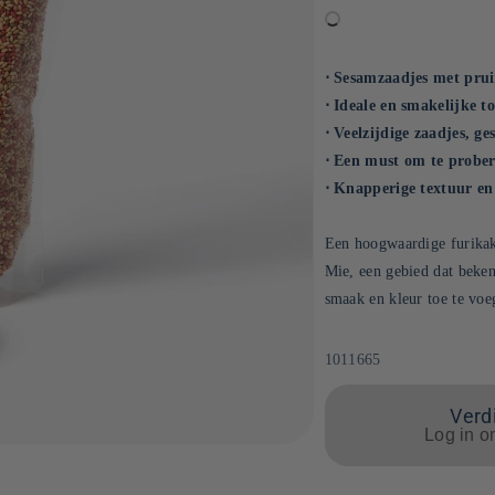
⋅ Sesamzaadjes met pr
⋅ Ideale en smakelijke t
⋅ Veelzijdige zaadjes, ge
⋅ Een must om te prober
⋅ Knapperige textuur en
Een hoogwaardige furikak
Mie, een gebied dat beken
smaak en kleur toe te voe
SKU:
1011665
Verdi
Log in o