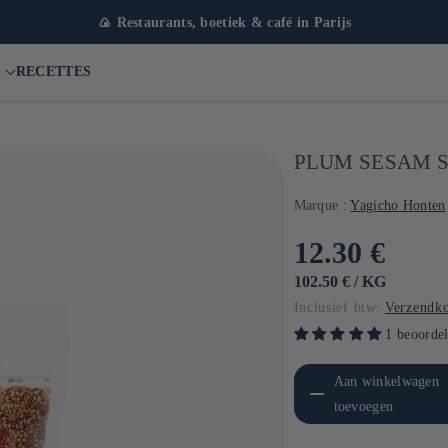
t meer dan 1000 referenties
S
RECETTES
PLUM SESAM S
Marque :
Yagicho Honten
Normale
12.30 €
prijs
EENHEIDSPRIJS
PER
102.50 €
/
KG
Inclusief btw.
Verzendko
1 beoorde
Aantal verlagen voor Default
Aanta
Aan winkelwagen
Title
toevoegen