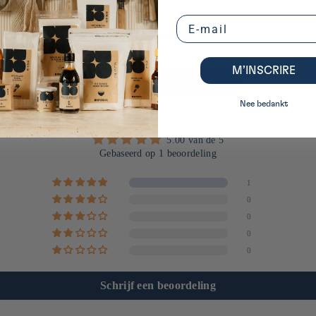
Email
Klantbeoordelingen
M’INSCRIRE
Meer beoordelingen lezen
Nee bedankt
5.00 van de 5
Gebaseerd op 1 beoordeling
1
0
0
0
0
Schrijf een beoordeling