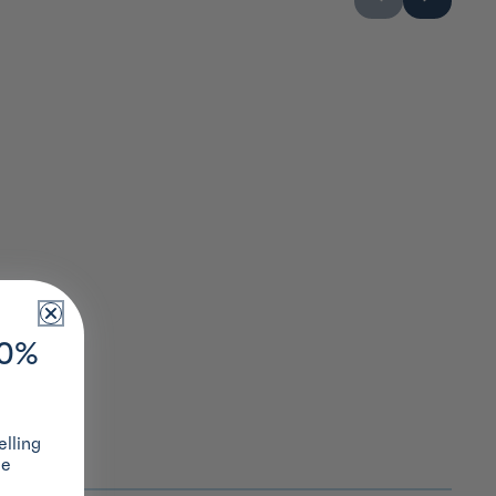
10%
lling
ze