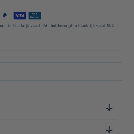
punt in Frankrijk vanaf 85€ thuisbezorgd in Frankrijk vanaf 90€
Kombu, qui sert à la fabrication du dashi, le bouillon à la