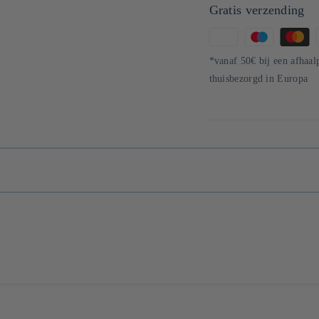
Gratis verzending
Betaalmethoden
*vanaf 50€ bij een afhaal
thuisbezorgd in Europa
Tokyo, Yagicho Honten. L'entreprise approvisionne les restaurants en algue 