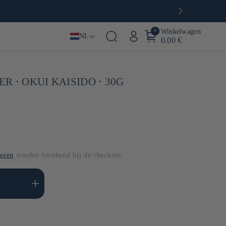
0
Winkelwagen
NL
0.00 €
 ⋅ OKUI KAISIDO ⋅ 30G
sten
worden berekend bij de checkout.
l verhogen voor Default
Title