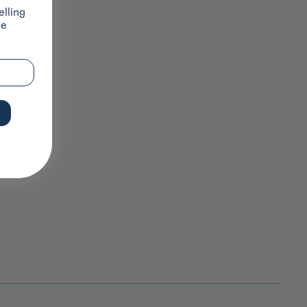
lling
ze