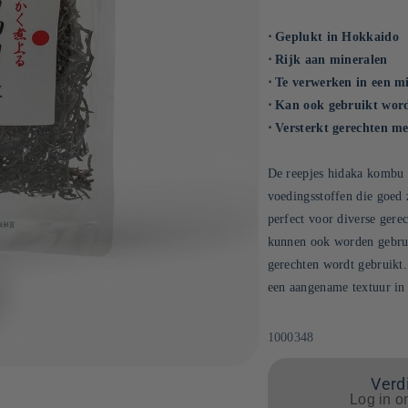
⋅ Geplukt in Hokkaido
⋅ Rijk aan mineralen
⋅ Te verwerken in een m
⋅ Kan ook gebruikt wor
⋅ Versterkt gerechten 
De reepjes hidaka kombu 
voedingsstoffen die goed 
perfect voor diverse gerec
kunnen ook worden gebruik
gerechten wordt gebruikt.
een aangename textuur in
SKU:
1000348
Verdi
Log in o