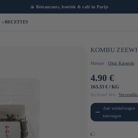
🍙 Restaurants, boetiek & café in Parijs
S
RECETTES
KOMBU ZEEWIER
Marque :
Okui Kaiseido
Normale
4.90 €
prijs
EENHEIDSPRIJS
PER
163.33 €
/
KG
Inclusief btw.
Verzendko
Aantal verlagen voor Default
Aanta
Aan winkelwagen
Title
toevoegen