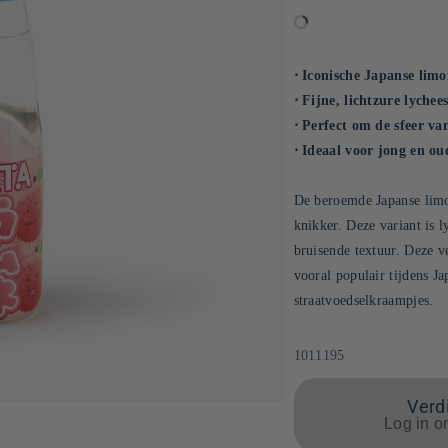
⋅ Iconische Japanse lim
⋅ Fijne, lichtzure lyche
⋅ Perfect om de sfeer va
⋅ Ideaal voor jong en ou
De beroemde Japanse limo
knikker. Deze variant is l
bruisende textuur. Deze v
vooral populair tijdens J
straatvoedselkraampjes.
SKU:
1011195
Verdi
Log in o