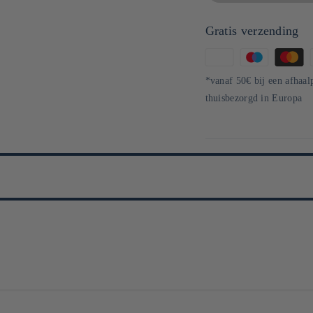
Gratis verzending
Betaalmethoden
*vanaf 50€ bij een afhaal
thuisbezorgd in Europa
a été introduit au Japon en 1853 par le commodore Perry, marquant un tour