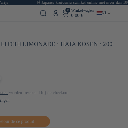
🛒 Japanse kruidenierswinkel online met meer dan 1000 refe
0
Winkelwagen
NL
0.00 €
LITCHI LIMONADE ⋅ HATA KOSEN ⋅ 200
sten
worden berekend bij de checkout.
lingen
retour de ce produit