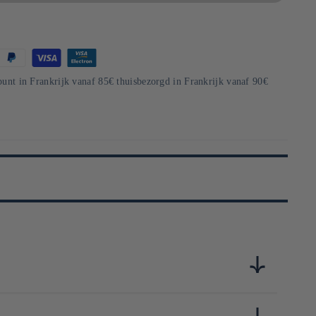
punt in Frankrijk vanaf 85€ thuisbezorgd in Frankrijk vanaf 90€
nant dans la consommation de boissons gazeuses au Japon.