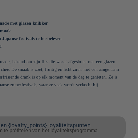
onade met glazen knikker
esmaak
n Japanse festivals te herbeleven
d
nade, bekend om zijn fles die wordt afgesloten met een glazen
ychee. De smaak is zoet, fruitig en licht zuur, met een aangenaam
erfrissende drank is op elk moment van de dag te genieten. Ze is
apanse zomerfestivals, waar ze vaak wordt verkocht bij
en {loyalty_points} loyaliteitspunten
m te profiteren van het loyaliteitsprogramma