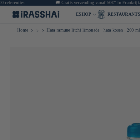
renties
🚚
Gratis verzending vanaf 50€* in Frankrijk & va
ESHOP
RESTAURANT
Home
Hata ramune litchi limonade ⋅ hata kosen ⋅ 200 m