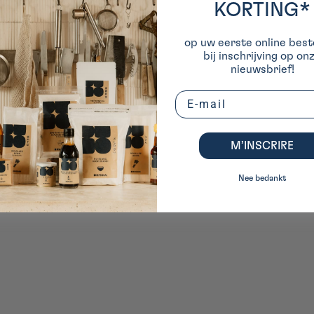
n
KORTING*
op uw eerste online beste
bij inschrijving op on
nieuwsbrief!
Email
M’INSCRIRE
Nee bedankt