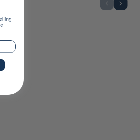
lling
ze