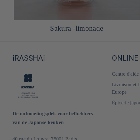
Sakura -limonade
iRASSHAi
ONLINE
Centre d'aid
Livraison et 
Europe
Épicerie japo
De ontmoetingsplek voor liefhebbers
van de Japanse keuken
40 rue du Louvre, 75001 Parijs