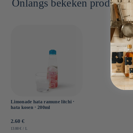
Onlangs bekeken producte
Sel : 0g
Limonade hata ramune litchi ⋅
hata kosen ⋅ 200ml
Prix
2.60 €
habituel
PRIX
PAR
13.00 €
/
L