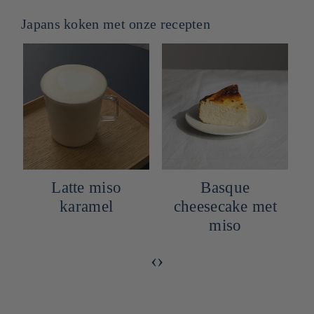
Japans koken met onze recepten
Basque
Recept voor
cheesecake met
gegrilde zalm
miso
met rode miso
‹
›