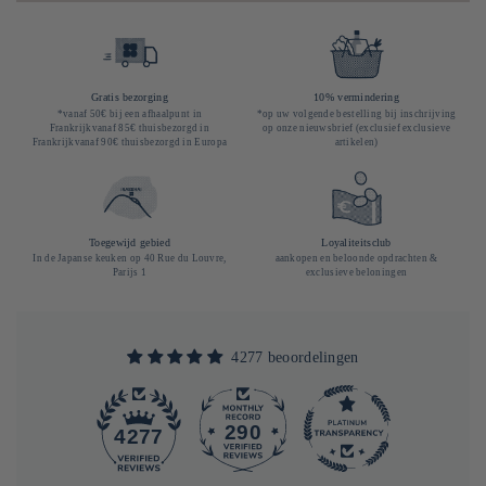
Gratis bezorging
10% vermindering
*vanaf 50€ bij een afhaalpunt in
*op uw volgende bestelling bij inschrijving
Frankrijkvanaf 85€ thuisbezorgd in
op onze nieuwsbrief (exclusief exclusieve
Frankrijkvanaf 90€ thuisbezorgd in Europa
artikelen)
Toegewijd gebied
Loyaliteitsclub
In de Japanse keuken op 40 Rue du Louvre,
aankopen en beloonde opdrachten &
Parijs 1
exclusieve beloningen
4277 beoordelingen
290
4277