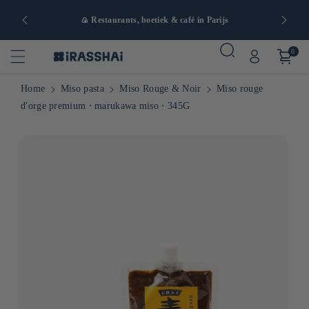
naf 90€ in
🍙 Restaurants, boetiek & café in Parijs
0
Home
Miso pasta
Miso Rouge & Noir
Miso rouge
d'orge premium ⋅ marukawa miso ⋅ 345G