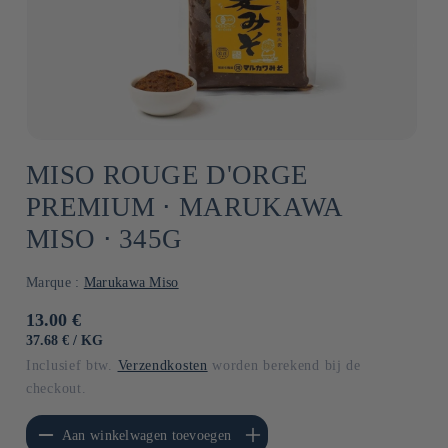
MISO ROUGE D'ORGE
PREMIUM ⋅ MARUKAWA
MISO ⋅ 345G
Marque :
Marukawa Miso
Normale
13.00 €
prijs
EENHEIDSPRIJS
PER
37.68 €
/
KG
Inclusief btw.
Verzendkosten
worden berekend bij de
checkout.
erlagen voor Default
Aantal verhogen voor Default
Aan winkelwagen toevoegen
Title
Title