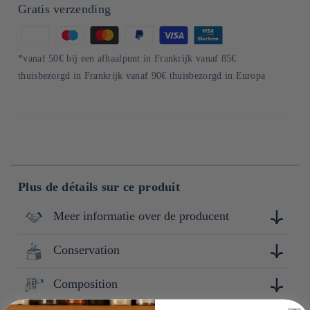
Gratis verzending
Betaalmethoden
*vanaf 50€ bij een afhaalpunt in Frankrijk vanaf 85€
thuisbezorgd in Frankrijk vanaf 90€ thuisbezorgd in Europa
Plus de détails sur ce produit
Meer informatie over de producent
Conservation
Fondée en 1914 à Fukui, Marukawa Miso perpétue l’art du
miso à travers une approche 100 % naturelle et artisanale.
Son engagement ? Offrir un miso authentique, issu d’une
Composition
Conserver à l'abri de la lumière, de la chaleur et de
fermentation longue en fût de bois, sans additifs ni
l'humidité. Après ouverture : conserver au frais.
compromis. L’entreprise sélectionne rigoureusement des