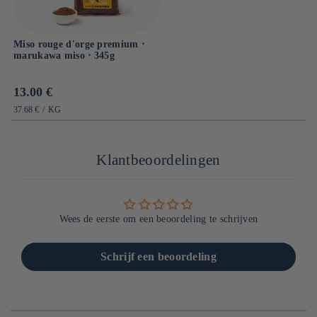
Miso rouge d'orge premium ⋅
marukawa miso ⋅ 345g
Prix
13.00 €
habituel
PRIX
PAR
37.68 €
/
KG
UNITAIRE
Klantbeoordelingen
Wees de eerste om een beoordeling te schrijven
Schrijf een beoordeling