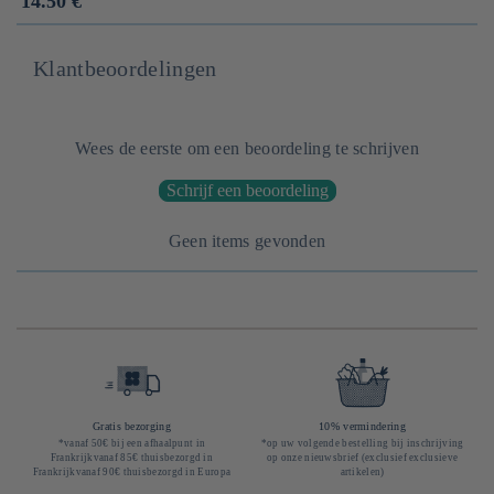
Prix
14.50 €
habituel
Klantbeoordelingen
Wees de eerste om een beoordeling te schrijven
Schrijf een beoordeling
Geen items gevonden
Gratis bezorging
10% vermindering
*vanaf 50€ bij een afhaalpunt in
*op uw volgende bestelling bij inschrijving
Frankrijkvanaf 85€ thuisbezorgd in
op onze nieuwsbrief (exclusief exclusieve
Frankrijkvanaf 90€ thuisbezorgd in Europa
artikelen)