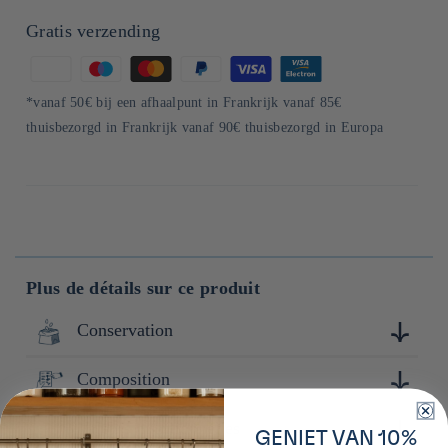
Gratis verzending
Betaalmethoden
*vanaf 50€ bij een afhaalpunt in Frankrijk vanaf 85€
thuisbezorgd in Frankrijk vanaf 90€ thuisbezorgd in Europa
Plus de détails sur ce produit
Conservation
Composition
Conserver à l'abri de la lumière, de la chaleur et de
l'humidité.
Valeurs nutritionnelles
Pâte à tartiner chocolat blanc 98,5% (Sucre, huile de
GENIET VAN 10%
tournesol, lait écrémé en poudre, beurre de cacao,