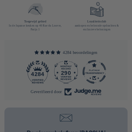
Toegewijd gebied
Loyaliteitsclub
In de Japanse keuken op 40 Rue du Louvre,
aankopen en beloonde opdrachten &
Parijs 1
exclusieve beloningen
4284 beoordelingen
290
4284
Geverifieerd door