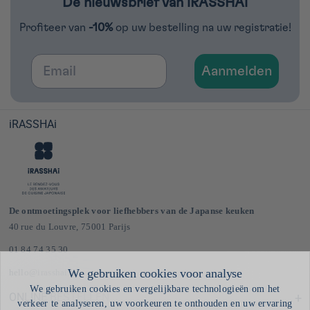
De nieuwsbrief van iRASSHAi
Profiteer van
-10%
op uw bestelling na uw registratie!
Email
Aanmelden
iRASSHAi
De ontmoetingsplek voor liefhebbers van de Japanse keuken
40 rue du Louvre, 75001 Parijs
01 84 74 35 30
hello@irasshai.co
ONLINE BESTELLEN