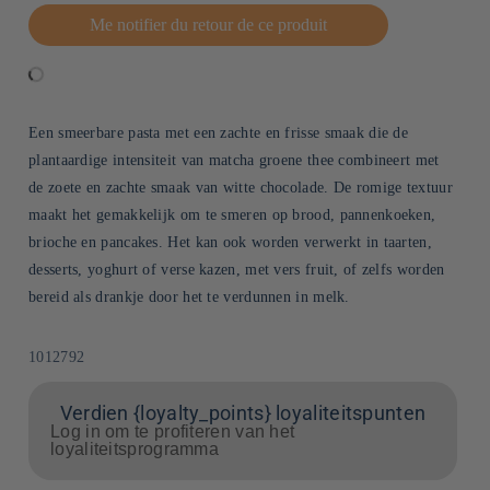
Me notifier du retour de ce produit
Een smeerbare pasta met een zachte en frisse smaak die de
plantaardige intensiteit van matcha groene thee combineert met
de zoete en zachte smaak van witte chocolade. De romige textuur
maakt het gemakkelijk om te smeren op brood, pannenkoeken,
brioche en pancakes. Het kan ook worden verwerkt in taarten,
desserts, yoghurt of verse kazen, met vers fruit, of zelfs worden
bereid als drankje door het te verdunnen in melk.
SKU:
1012792
Verdien {loyalty_points} loyaliteitspunten
Log in om te profiteren van het
loyaliteitsprogramma