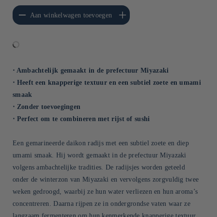
erlagen voor Default
Aantal verhogen voor Default
Aan winkelwagen toevoegen
Title
Title
⋅ Ambachtelijk gemaakt in de prefectuur Miyazaki
⋅ Heeft een knapperige textuur en een subtiel zoete en umami
smaak
⋅ Zonder toevoegingen
⋅ Perfect om te combineren met rijst of sushi
Een gemarineerde daikon radijs met een subtiel zoete en diep
umami smaak. Hij wordt gemaakt in de prefectuur Miyazaki
volgens ambachtelijke tradities. De radijsjes worden geteeld
onder de winterzon van Miyazaki en vervolgens zorgvuldig twee
weken gedroogd, waarbij ze hun water verliezen en hun aroma’s
concentreren. Daarna rijpen ze in ondergrondse vaten waar ze
langzaam fermenteren om hun kenmerkende knapperige textuur