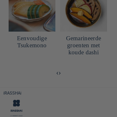
Takuan
Eenvoudige
gemarineerde
Tsukemono
radijs
gemarineerd
‹
›
iRASSHAi