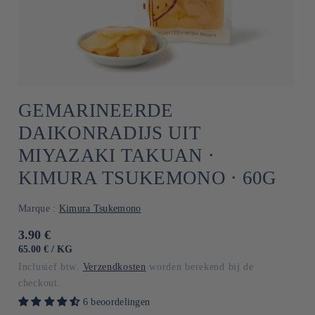
GEMARINEERDE
DAIKONRADIJS UIT
MIYAZAKI TAKUAN ⋅
KIMURA TSUKEMONO ⋅ 60G
Marque :
Kimura Tsukemono
Normale
3.90 €
prijs
EENHEIDSPRIJS
PER
65.00 €
/
KG
Inclusief btw.
Verzendkosten
worden berekend bij de
checkout.
6 beoordelingen