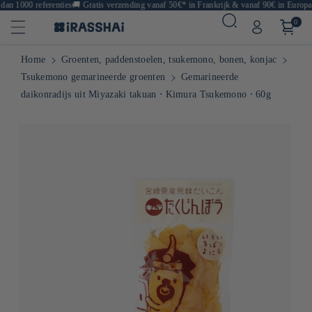
n 1000 referenties
🚚
Gratis verzending vanaf 50€* in Frankrijk & vanaf 90€ in Europa
🍙
0
Home
Groenten, paddenstoelen, tsukemono, bonen, konjac
Tsukemono gemarineerde groenten
Gemarineerde
daikonradijs uit Miyazaki takuan ⋅ Kimura Tsukemono ⋅ 60g