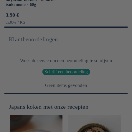
tsukemono ⋅ 60g
Prix
3.90 €
habituel
PRIX
PAR
65.00 €
/
KG
UNITAIRE
Klantbeoordelingen
Wees de eerste om een beoordeling te schrijven
Schrijf een beoordeling
Geen items gevonden
Japans koken met onze recepten