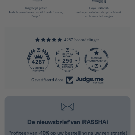
Toegewijd gebied
Loyaliteitsclub
In de Japanse keuken op 40 Rue du Louvre,
aankopen en beloonde opdrachten &
Parijs 1
exclusieve beloningen
4287 beoordelingen
290
4287
Geverifieerd door
De nieuwsbrief van iRASSHAi
Profiteer van
-10%
op uw bestelling na uw registratie!