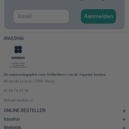
Email
Aanmelden
iRASSHAi
De ontmoetingsplek voor liefhebbers van de Japanse keuken
40 rue du Louvre, 75001 Parijs
01 84 74 35 30
hello@irasshai.co
ONLINE BESTELLEN
Irasshai
Centre d'aide & FAQ
Livraison et frais de port en France & Europe
Wettelijk
Schema's