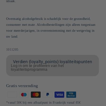
smaak.
Overmatig alcoholgebruik is schadelijk voor de gezondheid,
consumeer met mate. Alcoholbestellingen zijn alleen toegestaan
voor meerderjarigen, in overeenstemming met de wetgeving in
uw land.
SKU:
1011205
Verdien {loyalty_points} loyaliteitspunten
Log in om te profiteren van het
loyaliteitsprogramma
Gratis verzending
Betaalmethoden
*vanaf 50€ bij een afhaalpunt in Frankrijk vanaf 85€