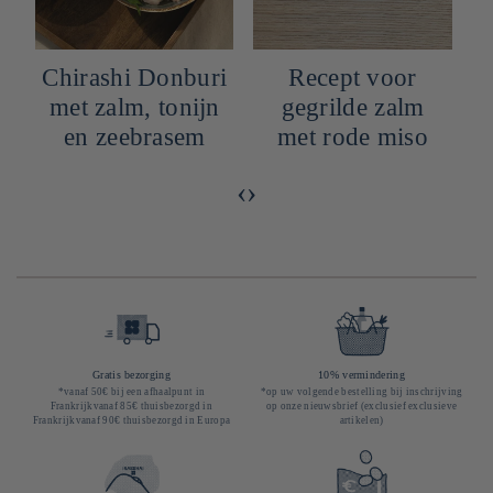
Chirashi Donburi
Recept voor
met zalm, tonijn
gegrilde zalm
en zeebrasem
met rode miso
‹
›
Gratis bezorging
10% vermindering
*vanaf 50€ bij een afhaalpunt in
*op uw volgende bestelling bij inschrijving
Frankrijkvanaf 85€ thuisbezorgd in
op onze nieuwsbrief (exclusief exclusieve
Frankrijkvanaf 90€ thuisbezorgd in Europa
artikelen)