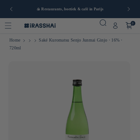
naf 90€ in
🍙 Restaurants, boetiek & café in Parijs
0
Home
Saké Kuromatsu Senjo Junmai Ginjo ⋅ 16% ⋅
720ml