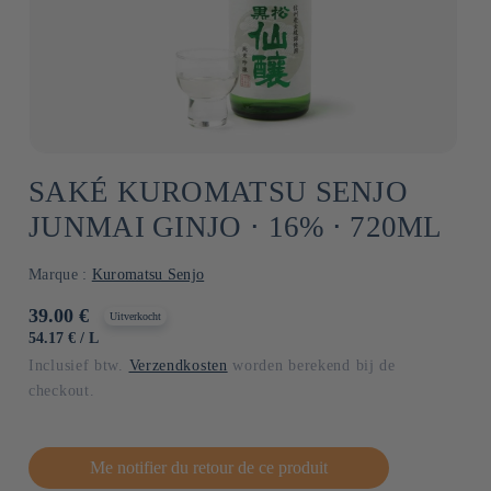
SAKÉ KUROMATSU SENJO
JUNMAI GINJO ⋅ 16% ⋅ 720ML
Marque :
Kuromatsu Senjo
Normale
39.00 €
Uitverkocht
prijs
EENHEIDSPRIJS
PER
54.17 €
/
L
Inclusief btw.
Verzendkosten
worden berekend bij de
checkout.
Me notifier du retour de ce produit