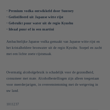
⋅ Premium vodka ontwikkeld door Suntory
⋅ Gedistilleerd uit Japanse witte rijst
⋅ Gebruikt puur water uit de regio Kyushu
⋅ Ideaal puur of in een martini
Ambachtelijke Japanse vodka gemaakt van Japanse witte rijst en
het kristalheldere bronwater uit de regio Kyushu. Soepel en zacht
met een lichte zoete rijstsmaak.
Overmatig alcoholgebruik is schadelijk voor de gezondheid,
consumeer met mate. Alcoholbestellingen zijn alleen toegestaan
voor meerderjarigen, in overeenstemming met de wetgeving in
uw land.
SKU:
1011237