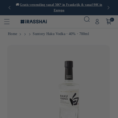
dan 1000
🚚
Gratis verzending vanaf 50€* in Frankrijk & vanaf 90€ in
Europa
0
Home
Suntory Haku Vodka ⋅ 40% ⋅ 700ml