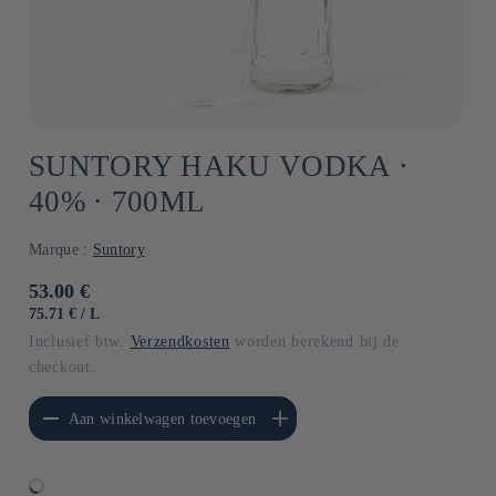
SUNTORY HAKU VODKA ⋅
40% ⋅ 700ML
Marque :
Suntory
Normale
53.00 €
prijs
EENHEIDSPRIJS
PER
75.71 €
/
L
Inclusief btw.
Verzendkosten
worden berekend bij de
checkout.
erlagen voor Default
Aantal verhogen voor Default
Aan winkelwagen toevoegen
Title
Title