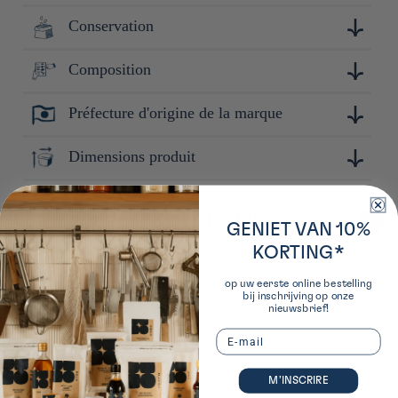
Conservation
Fondée en 1899, Suntory est la plus ancienne société de
fabrication et de distribution de boissons alcoolisées au
Japon. Suntory s'est par la suite diversifiée en
Composition
Conserver à l'abri de la lumière, de la chaleur et de
commercialisant du non-alcoolisé (en rachetant notamment le
l'humidité.
groupe Orangina Schweppes en 2009).
Préfecture d'origine de la marque
Rice spirit
Tokyo
Dimensions produit
30cm x 8cm x 8cm
Onlangs bekeken producten
GENIET VAN 10%
KORTING*
op uw eerste online bestelling
bij inschrijving op onze
nieuwsbrief!
Email
M’INSCRIRE