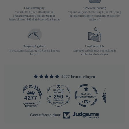
Gratis bezorging
10% vermindering
*vanaf 50€ bij een afhaalpunt in
*op uw volgende bestelling bij inschrijving
Frankrijkvanaf 85€ thuisbezorgd in
op onze nieuwsbrief (exclusief exclusieve
Frankrijkvanaf 90€ thuisbezorgd in Europa
artikelen)
Toegewijd gebied
Loyaliteitsclub
In de Japanse keuken op 40 Rue du Louvre,
aankopen en beloonde opdrachten &
Parijs 1
exclusieve beloningen
4277 beoordelingen
290
4277
Geverifieerd door