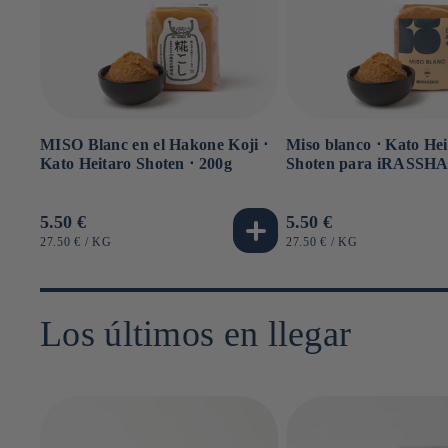
MISO Blanc en el Hakone Koji ⋅
Miso blanco ⋅ Kato Hei
Kato Heitaro Shoten ⋅ 200g
Shoten para iRASSHAi
Precio
5.50 €
Precio
5.50 €
habitual
habitual
PRECIO
POR
PRECIO
POR
27.50 €
/
KG
27.50 €
/
KG
UNITARIO
UNITARIO
Los últimos en llegar