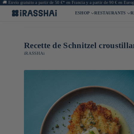
nvío gratuito a partir de 50 €* en Francia y a partir de 90 € en Europa
ESHOP
RESTAURANTS
R
Recette de Schnitzel croustill
iRASSHAi