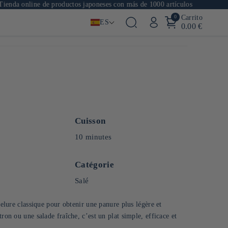
 online de productos japoneses con más de 1000 artículos
🚚
E
0
Carrito
ES
0.00 €
Cuisson
10 minutes
Catégorie
Salé
pelure classique pour obtenir une panure plus légère et
ron ou une salade fraîche, c’est un plat simple, efficace et