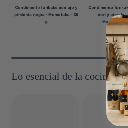
Condimento furikake con ajo y
Condimento furikak
⋅
pimienta negra ⋅ Momofuku ⋅ 30
nori y ciruela y
g
Momofuku ⋅ 
Lo esencial de la cocina ja