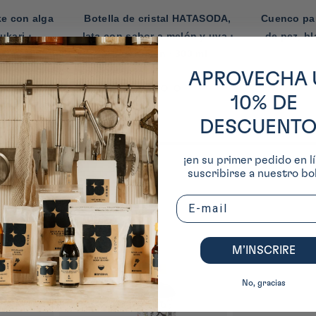
e con alga
Botella de cristal HATASODA,
Cuenco par
ukari ⋅
lata con sabor a melón y uva ⋅
de pez, bl
30 g
Hata Kosen ⋅ 300 ml
APROVECHA 
10% DE
DESCUENTO
¡en su primer pedido en lí
suscribirse a nuestro bol
ponesa
Email
M’INSCRIRE
No, gracias