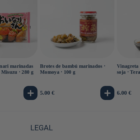
 inari marinadas
Brotes de bambú marinados ⋅
Vinagreta 
⋅ Misuzu ⋅ 280 g
Momoya ⋅ 100 g
soja ⋅ Ter
Precio
5.00 €
Precio
6.00 €
habitual
habitual
LEGAL