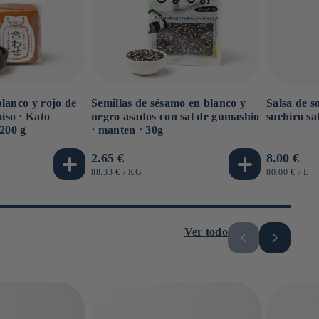
lanco y rojo de
Semillas de sésamo en blanco y
Salsa de s
so ⋅ Kato
negro asados ​​con sal de gumashio
suehiro sa
 200 g
⋅ manten ⋅ 30g
Precio
2.65 €
Precio
8.00 €
habitual
habitual
PRECIO
POR
PRECIO
PO
88.33 €
/
KG
80.00 €
/
L
UNITARIO
UNITARIO
Ver todo