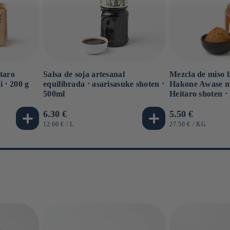
Salsa de soja artesanal
Mezcla de miso b
taro
equilibrada ⋅ asarisasuke shoten ⋅
Hakone Awase mi
 ⋅ 200 g
500ml
Heitaro shoten ⋅
Precio
6.30 €
Precio
5.50 €
habitual
habitual
PRECIO
POR
PRECIO
POR
12.60 €
/
L
27.50 €
/
KG
UNITARIO
UNITARIO