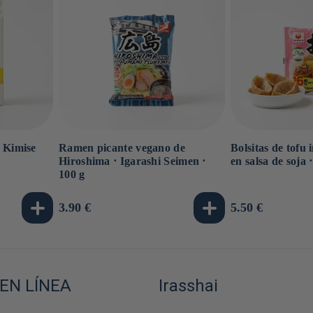
⋅ Kimise
Ramen picante vegano de
Bolsitas de tofu
Hiroshima ⋅ Igarashi Seimen ⋅
en salsa de soja 
100 g
Precio
3.90 €
Precio
5.50 €
habitual
habitual
EN LÍNEA
Irasshai