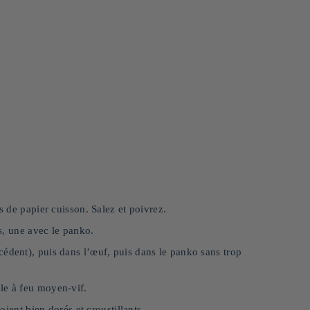
s de papier cuisson. Salez et poivrez.
us, une avec le panko.
cédent), puis dans l’œuf, puis dans le panko sans trop
le à feu moyen-vif.
oient bien dorés et croustillants.