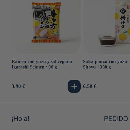
Ramen con yuzu y sal vegana ⋅
Salsa ponzu con yuzu 
Igarashi Seimen ⋅ 98 g
Shoyu ⋅ 300 g
Precio
3.90 €
Precio
6.50 €
habitual
habitual
¡Hola!
PEDIDO 