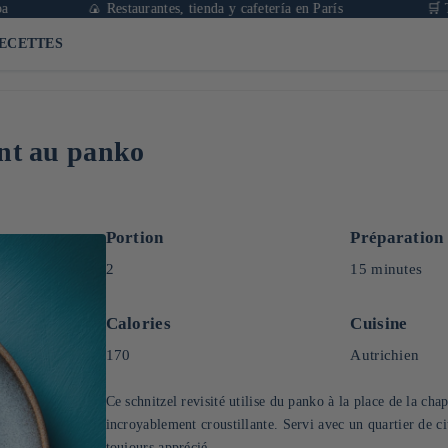
🍙 Restaurantes, tienda y cafetería en París
🛒 Tienda
ECETTES
ant au panko
Portion
Préparation
2
15 minutes
Calories
Cuisine
170
Autrichien
Ce schnitzel revisité utilise du panko à la place de la cha
incroyablement croustillante. Servi avec un quartier de cit
toujours apprécié.