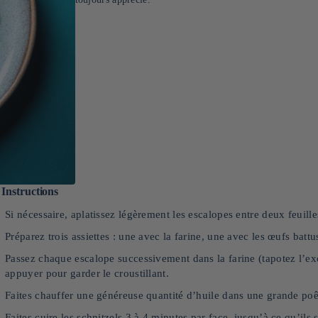
Instructions
Si nécessaire, aplatissez légèrement les escalopes entre deux feuille
Préparez trois assiettes : une avec la farine, une avec les œufs batt
Passez chaque escalope successivement dans la farine (tapotez l’ex
appuyer pour garder le croustillant.
Faites chauffer une généreuse quantité d’huile dans une grande poê
Faites cuire les schnitzels 3 à 4 minutes par face, jusqu’à ce qu’ils s