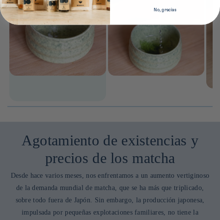
No, gracias
Agotamiento de existencias y
precios de los matcha
Desde hace varios meses, nos enfrentamos a un aumento vertiginoso
de la demanda mundial de matcha, que se ha más que triplicado,
sobre todo fuera de Japón. Sin embargo, la producción japonesa,
impulsada por pequeñas explotaciones familiares, no tiene la