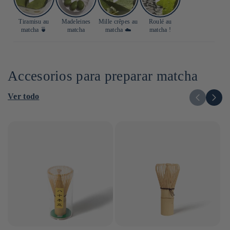
Tiramisu au
Madeleines
Mille crêpes au
Roulé au
matcha 🍵
matcha
matcha ☁️
matcha !
Accesorios para preparar matcha
Ver todo