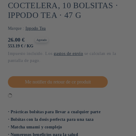
COCTELERA, 10 BOLSITAS ⋅
IPPODO TEA ⋅ 47 G
Marque :
Ippodo Tea
Precio
26.00 €
Agotado
habitual
PRECIO
POR
553.19 €
/
KG
UNITARIO
Impuesto incluido. Los
gastos de envío
se calculan en la
pantalla de pago.
Me notifier du retour de ce produit
⋅ Prácticas bolsitas para llevar a cualquier parte
⋅ Bolsitas con la dosis perfecta para una taza
⋅ Matcha umami y complejo
⋅ Numerosos beneficios para la salud