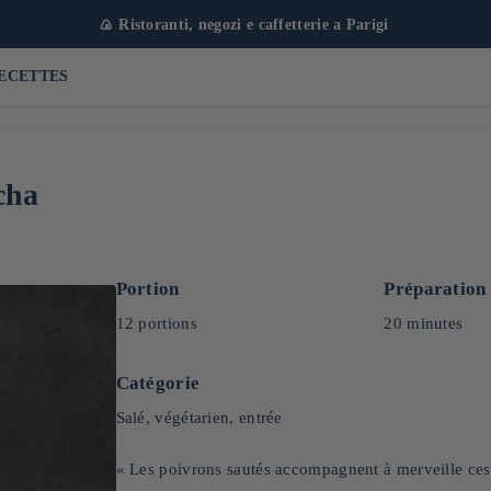
🍙 Ristoranti, negozi e caffetterie a Parigi
ECETTES
cha
Portion
Préparation
12 portions
20 minutes
Catégorie
Salé, végétarien, entrée
« Les poivrons sautés accompagnent à merveille ces 