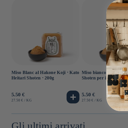
Miso Blanc al Hakone Koji ⋅ Kato
Miso bianco ⋅ Kato Hei
Heitari Shoten ⋅ 200g
Shoten per iRASSHAi 
Prezzo
5.50 €
Prezzo
5.50 €
di
di
PREZZO
PER
PREZZO
PER
27.50 €
/
KG
27.50 €
/
KG
UNITARIO
UNITARIO
listino
listino
Gli ultimi arrivati