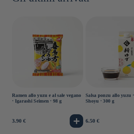
Ramen allo yuzu e al sale vegano
Salsa ponzu allo yuzu 
⋅ Igarashi Seimen ⋅ 98 g
Shoyu ⋅ 300 g
Prezzo
3.90 €
Prezzo
6.50 €
di
di
listino
listino