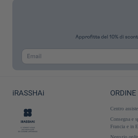
Approfitta del 10% di scont
Email
iRASSHAi
ORDINE
Centro assist
Consegna e sp
Francia e in 
Negozio onlin