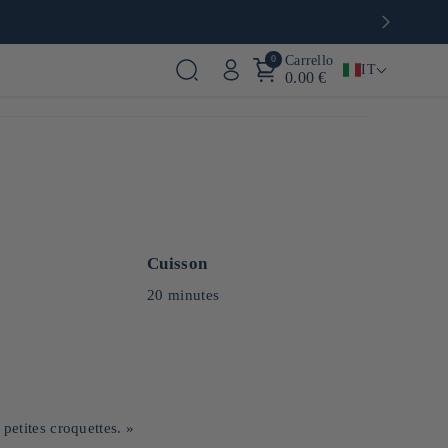
0
Carrello
IT
0.00 €
Cuisson
20 minutes
petites croquettes. »