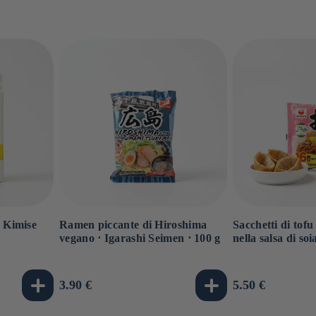
⋅ Kimise
Ramen piccante di Hiroshima
Sacchetti di tofu
vegano ⋅ Igarashi Seimen ⋅ 100 g
nella salsa di so
Prezzo
3.90 €
Prezzo
5.50 €
di
di
listino
listino