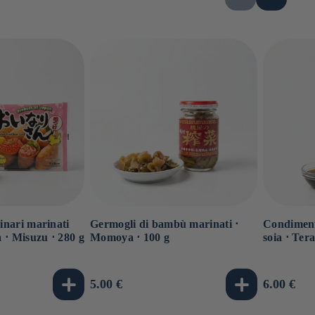
 inari marinati
Germogli di bambù marinati ⋅
Condimento
ia ⋅ Misuzu ⋅ 280 g
Momoya ⋅ 100 g
soia ⋅ Ter
Prezzo
5.00 €
Prezzo
6.00 €
di
di
listino
listino