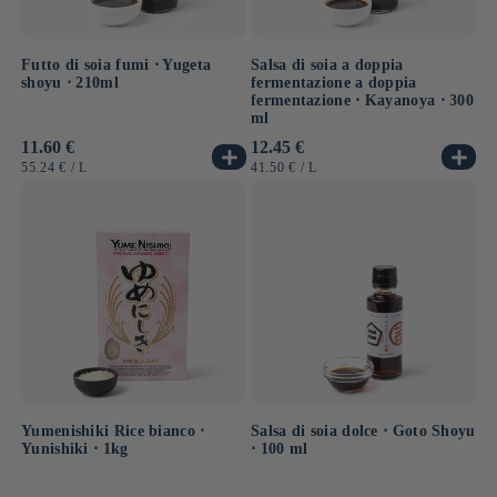
Futto di soia fumi ⋅ Yugeta
Salsa di soia a doppia
shoyu ⋅ 210ml
fermentazione a doppia
fermentazione ⋅ Kayanoya ⋅ 300
ml
Prezzo
11.60 €
Prezzo
12.45 €
di
di
PREZZO
PER
PREZZO
PER
55.24 €
/
L
41.50 €
/
L
listino
listino
UNITARIO
UNITARIO
Yumenishiki Rice bianco ⋅
Salsa di soia dolce ⋅ Goto Shoyu
Yunishiki ⋅ 1kg
⋅ 100 ml