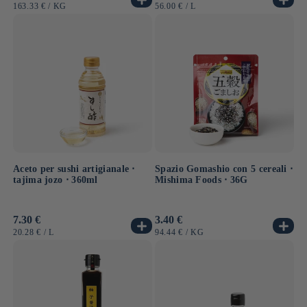
di
di
PREZZO
PER
PREZZO
PER
163.33 €
/
KG
56.00 €
/
L
listino
listino
UNITARIO
UNITARIO
Aceto per sushi artigianale ⋅
Spazio Gomashio con 5 cereali ⋅
tajima jozo ⋅ 360ml
Mishima Foods ⋅ 36G
Prezzo
7.30 €
Prezzo
3.40 €
di
di
PREZZO
PER
PREZZO
PER
20.28 €
/
L
94.44 €
/
KG
listino
listino
UNITARIO
UNITARIO