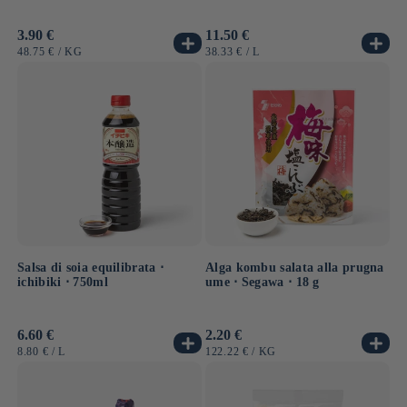
Prezzo
3.90 €
Prezzo
11.50 €
di
di
PREZZO
PER
PREZZO
PER
48.75 €
/
KG
38.33 €
/
L
listino
listino
UNITARIO
UNITARIO
Salsa di soia equilibrata ⋅
Alga kombu salata alla prugna
ichibiki ⋅ 750ml
ume ⋅ Segawa ⋅ 18 g
Prezzo
6.60 €
Prezzo
2.20 €
di
di
PREZZO
PER
PREZZO
PER
8.80 €
/
L
122.22 €
/
KG
listino
listino
UNITARIO
UNITARIO