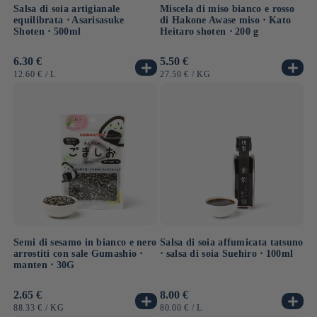
Salsa di soia artigianale
Miscela di miso bianco e rosso
equilibrata ⋅ Asarisasuke
di Hakone Awase miso ⋅ Kato
Shoten ⋅ 500ml
Heitaro shoten ⋅ 200 g
Prezzo
6.30 €
Prezzo
5.50 €
di
di
PREZZO
PER
PREZZO
PER
12.60 €
/
L
27.50 €
/
KG
listino
listino
UNITARIO
UNITARIO
Semi di sesamo in bianco e nero
Salsa di soia affumicata tatsuno
arrostiti con sale Gumashio ⋅
⋅ salsa di soia Suehiro ⋅ 100ml
manten ⋅ 30G
Prezzo
2.65 €
Prezzo
8.00 €
di
di
PREZZO
PER
PREZZO
PER
88.33 €
/
KG
80.00 €
/
L
listino
listino