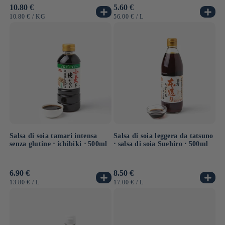
Prezzo
10.80 €
Prezzo
5.60 €
di
di
PREZZO
PER
PREZZO
PER
10.80 €
/
KG
56.00 €
/
L
listino
listino
UNITARIO
UNITARIO
Salsa di soia tamari intensa
Salsa di soia leggera da tatsuno
senza glutine ⋅ ichibiki ⋅ 500ml
⋅ salsa di soia Suehiro ⋅ 500ml
Prezzo
6.90 €
Prezzo
8.50 €
di
di
PREZZO
PER
PREZZO
PER
13.80 €
/
L
17.00 €
/
L
listino
listino
UNITARIO
UNITARIO