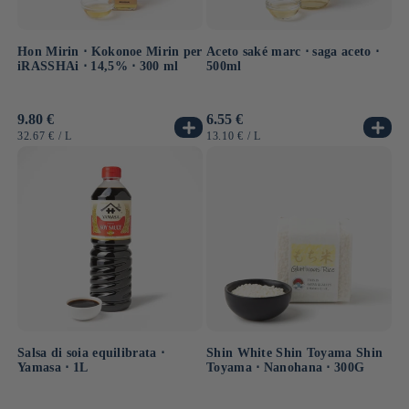
Hon Mirin ⋅ Kokonoe Mirin per
Aceto saké marc ⋅ saga aceto ⋅
iRASSHAi ⋅ 14,5% ⋅ 300 ml
500ml
Prezzo
9.80 €
Prezzo
6.55 €
di
di
PREZZO
PER
PREZZO
PER
32.67 €
/
L
13.10 €
/
L
listino
listino
UNITARIO
UNITARIO
Shin White Shin Toyama Shin
Salsa di soia equilibrata ⋅
Toyama ⋅ Nanohana ⋅ 300G
Yamasa ⋅ 1L