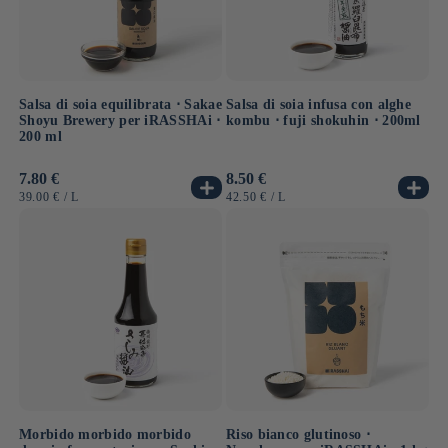
Salsa di soia equilibrata ⋅ Sakae
Salsa di soia infusa con alghe
Shoyu Brewery per iRASSHAi ⋅
kombu ⋅ fuji shokuhin ⋅ 200ml
200 ml
Prezzo
7.80 €
Prezzo
8.50 €
di
di
PREZZO
PER
PREZZO
PER
39.00 €
/
L
42.50 €
/
L
listino
listino
UNITARIO
UNITARIO
Morbido morbido morbido
Riso bianco glutinoso ⋅