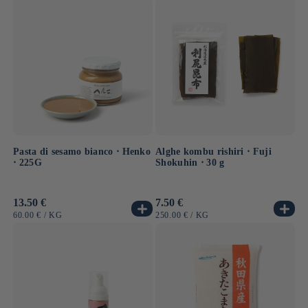
Pasta di sesamo bianco ⋅ Henko
Alghe kombu rishiri ⋅ Fuji
⋅ 225G
Shokuhin ⋅ 30 g
Prezzo
13.50 €
Prezzo
7.50 €
di
di
PREZZO
PER
PREZZO
PER
60.00 €
/
KG
250.00 €
/
KG
listino
listino
UNITARIO
UNITARIO