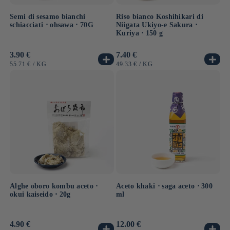
Semi di sesamo bianchi
Riso bianco Koshihikari di
schiacciati ⋅ ohsawa ⋅ 70G
Niigata Ukiyo-e Sakura ⋅
Kuriya ⋅ 150 g
Prezzo
3.90 €
Prezzo
7.40 €
di
di
PREZZO
PER
PREZZO
PER
55.71 €
/
KG
49.33 €
/
KG
listino
listino
UNITARIO
UNITARIO
Alghe oboro kombu aceto ⋅
Aceto khaki ⋅ saga aceto ⋅ 300
okui kaiseido ⋅ 20g
ml
Prezzo
4.90 €
Prezzo
12.00 €