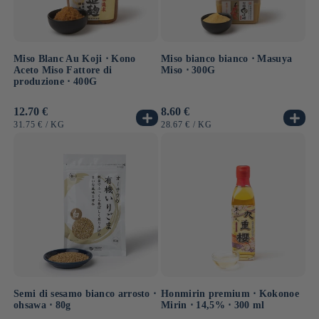
Miso Blanc Au Koji ⋅ Kono
Miso bianco bianco ⋅ Masuya
Aceto Miso Fattore di
Miso ⋅ 300G
produzione ⋅ 400G
Prezzo
12.70 €
Prezzo
8.60 €
di
di
PREZZO
PER
PREZZO
PER
31.75 €
/
KG
28.67 €
/
KG
listino
listino
UNITARIO
UNITARIO
Semi di sesamo bianco arrosto ⋅
Honmirin premium ⋅ Kokonoe
ohsawa ⋅ 80g
Mirin ⋅ 14,5% ⋅ 300 ml