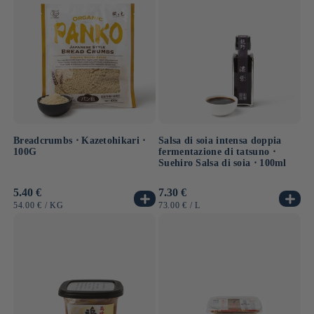
Breadcrumbs ⋅ Kazetohikari ⋅
Salsa di soia intensa doppia
100G
fermentazione di tatsuno ⋅
Suehiro Salsa di soia ⋅ 100ml
Prezzo
5.40 €
Prezzo
7.30 €
di
di
PREZZO
PER
PREZZO
PER
54.00 €
/
KG
73.00 €
/
L
listino
listino
UNITARIO
UNITARIO