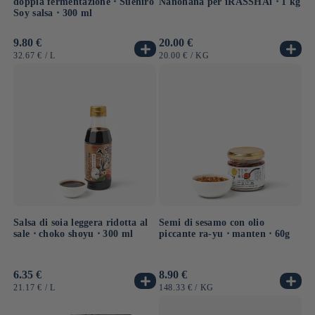
doppia fermentazione ⋅ Suehiro
Nanohana per iRASSHAi ⋅ 1 kg
Soy salsa ⋅ 300 ml
Prezzo
9.80 €
Prezzo
20.00 €
di
di
PREZZO
PER
PREZZO
PER
32.67 €
/
L
20.00 €
/
KG
listino
listino
UNITARIO
UNITARIO
Salsa di soia leggera ridotta al
Semi di sesamo con olio
sale ⋅ choko shoyu ⋅ 300 ml
piccante ra-yu ⋅ manten ⋅ 60g
Prezzo
6.35 €
Prezzo
8.90 €
di
di
PREZZO
PER
PREZZO
PER
21.17 €
/
L
148.33 €
/
KG
listino
listino
UNITARIO
UNITARIO