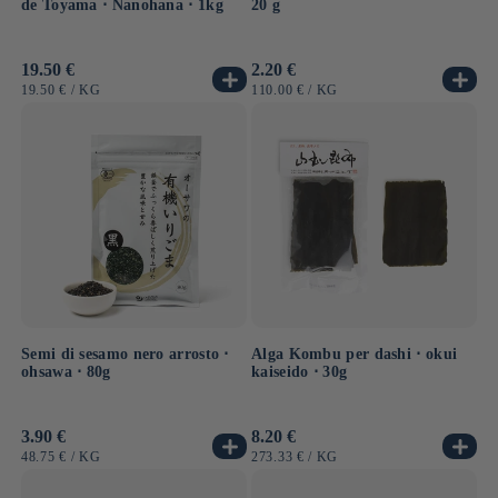
de Toyama ⋅ Nanohana ⋅ 1kg
20 g
Prezzo
19.50 €
Prezzo
2.20 €
di
di
PREZZO
PER
PREZZO
PER
19.50 €
/
KG
110.00 €
/
KG
listino
listino
UNITARIO
UNITARIO
Semi di sesamo nero arrosto ⋅
Alga Kombu per dashi ⋅ okui
ohsawa ⋅ 80g
kaiseido ⋅ 30g
Prezzo
3.90 €
Prezzo
8.20 €
di
di
PREZZO
PER
PREZZO
PER
48.75 €
/
KG
273.33 €
/
KG
listino
listino
UNITARIO
UNITARIO