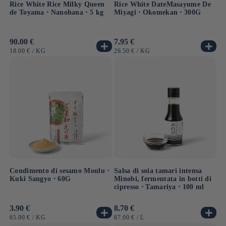
Rice White Rice Milky Queen
Rice White DateMasayume De
de Toyama ⋅ Nanohana ⋅ 5 kg
Miyagi ⋅ Okomekan ⋅ 300G
Prezzo
90.00 €
Prezzo
7.95 €
di
di
PREZZO
PER
PREZZO
PER
18.00 €
/
KG
26.50 €
/
KG
listino
listino
UNITARIO
UNITARIO
Condimento di sesamo Moulu ⋅
Salsa di soia tamari intensa
Kuki Sangyo ⋅ 60G
Minobi, fermentata in botti di
cipresso ⋅ Tamariya ⋅ 100 ml
Prezzo
3.90 €
Prezzo
8.70 €
di
di
PREZZO
PER
PREZZO
PER
65.00 €
/
KG
87.00 €
/
L
listino
listino
UNITARIO
UNITARIO