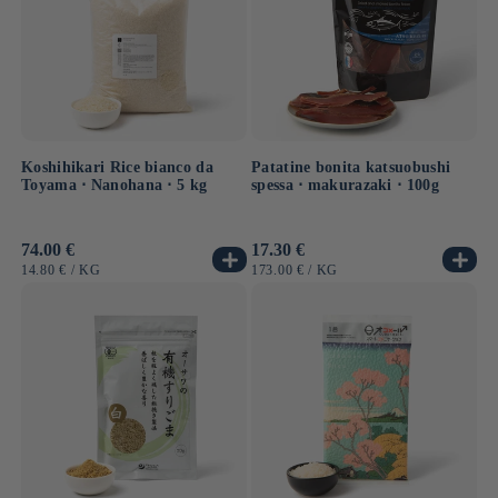
Koshihikari Rice bianco da
Patatine bonita katsuobushi
Toyama ⋅ Nanohana ⋅ 5 kg
spessa ⋅ makurazaki ⋅ 100g
Prezzo
74.00 €
Prezzo
17.30 €
di
di
PREZZO
PER
PREZZO
PER
14.80 €
/
KG
173.00 €
/
KG
listino
listino
UNITARIO
UNITARIO