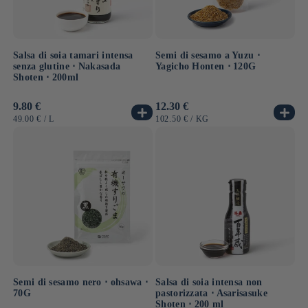
Salsa di soia tamari intensa
Semi di sesamo a Yuzu ⋅
senza glutine ⋅ Nakasada
Yagicho Honten ⋅ 120G
Shoten ⋅ 200ml
Prezzo
9.80 €
Prezzo
12.30 €
di
di
PREZZO
PER
PREZZO
PER
49.00 €
/
L
102.50 €
/
KG
listino
listino
UNITARIO
UNITARIO
Semi di sesamo nero ⋅ ohsawa ⋅
Salsa di soia intensa non
70G
pastorizzata ⋅ Asarisasuke
Shoten ⋅ 200 ml