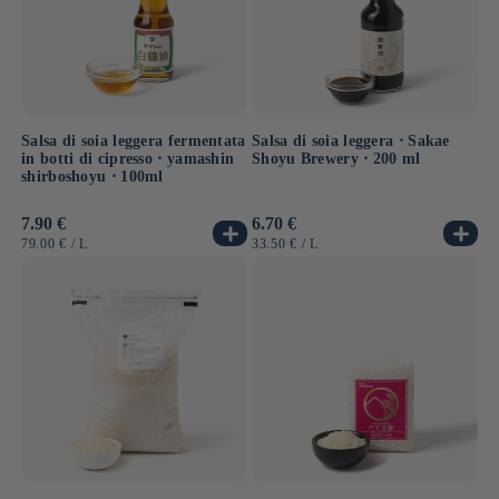
Salsa di soia leggera fermentata
Salsa di soia leggera ⋅ Sakae
in botti di cipresso ⋅ yamashin
Shoyu Brewery ⋅ 200 ml
shirboshoyu ⋅ 100ml
Prezzo
7.90 €
Prezzo
6.70 €
di
di
PREZZO
PER
PREZZO
PER
79.00 €
/
L
33.50 €
/
L
listino
listino
UNITARIO
UNITARIO