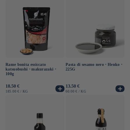
Rame bonita essiccato
Pasta di sesamo nero ⋅ Henko ⋅
katsuobushi ⋅ makurazaki ⋅
225G
100g
Prezzo
18.50 €
Prezzo
13.50 €
di
di
PREZZO
PER
PREZZO
PER
185.00 €
/
KG
60.00 €
/
KG
listino
listino
UNITARIO
UNITARIO