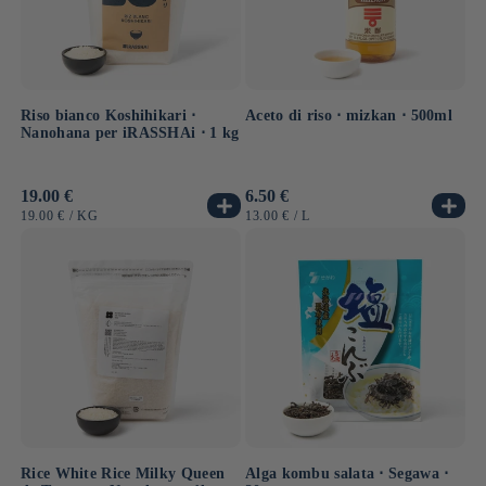
Riso bianco Koshihikari ⋅
Aceto di riso ⋅ mizkan ⋅ 500ml
Nanohana per iRASSHAi ⋅ 1 kg
Prezzo
19.00 €
Prezzo
6.50 €
di
di
PREZZO
PER
PREZZO
PER
19.00 €
/
KG
13.00 €
/
L
listino
listino
UNITARIO
UNITARIO
Rice White Rice Milky Queen
Alga kombu salata ⋅ Segawa ⋅