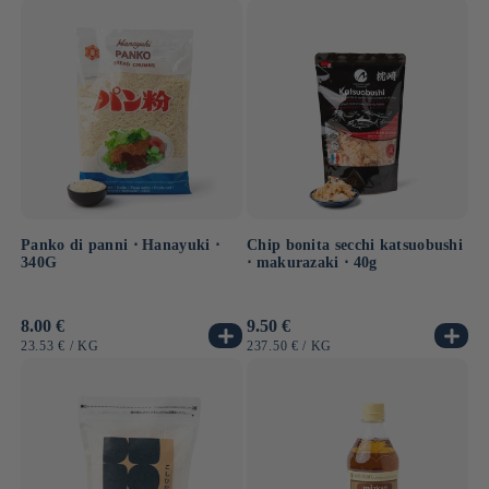
UNITARIO
UNITARIO
Panko di panni ⋅ Hanayuki ⋅
Chip bonita secchi katsuobushi
340G
⋅ makurazaki ⋅ 40g
Prezzo
8.00 €
Prezzo
9.50 €
di
di
PREZZO
PER
PREZZO
PER
23.53 €
/
KG
237.50 €
/
KG
listino
listino
UNITARIO
UNITARIO