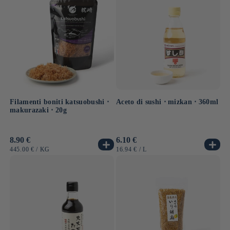
Filamenti boniti katsuobushi ⋅
Aceto di sushi ⋅ mizkan ⋅ 360ml
makurazaki ⋅ 20g
Prezzo
8.90 €
Prezzo
6.10 €
di
di
PREZZO
PER
PREZZO
PER
445.00 €
/
KG
16.94 €
/
L
listino
listino
UNITARIO
UNITARIO