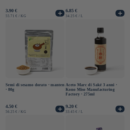
Prezzo
3.90 €
Prezzo
6.85 €
di
di
PREZZO
PER
PREZZO
PER
55.71 €
/
KG
34.25 €
/
L
listino
listino
UNITARIO
UNITARIO
Semi di sesamo dorato ⋅ manten
Aceto Marc di Saké 3 anni ⋅
⋅ 80g
Kono Miso Manufacturing
Factory ⋅ 275ml
Prezzo
4.50 €
Prezzo
9.20 €
di
di
PREZZO
PER
PREZZO
PER
56.25 €
/
KG
33.45 €
/
L
listino
listino
UNITARIO
UNITARIO