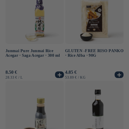
Junmai Pure Junmai Rice
GLUTEN -FREE RISO PANKO
Acegar ⋅ Saga Acegar ⋅ 300 ml
⋅ Rice Alba ⋅ 90G
Prezzo
8.50 €
Prezzo
4.85 €
di
di
PREZZO
PER
PREZZO
PER
28.33 €
/
L
53.89 €
/
KG
listino
listino
UNITARIO
UNITARIO