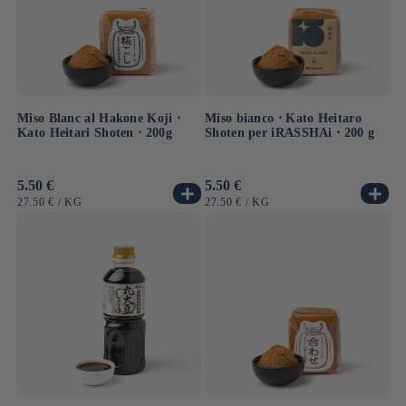
Miso Blanc al Hakone Koji ⋅
Miso bianco ⋅ Kato Heitaro
Kato Heitari Shoten ⋅ 200g
Shoten per iRASSHAi ⋅ 200 g
Prezzo
5.50 €
Prezzo
5.50 €
di
di
PREZZO
PER
PREZZO
PER
27.50 €
/
KG
27.50 €
/
KG
listino
listino
UNITARIO
UNITARIO