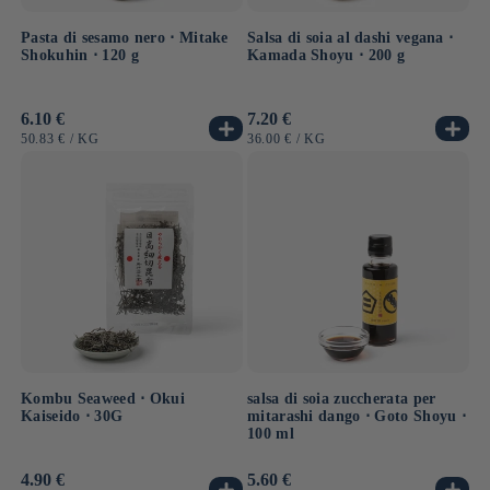
Pasta di sesamo nero ⋅ Mitake
Salsa di soia al dashi vegana ⋅
Shokuhin ⋅ 120 g
Kamada Shoyu ⋅ 200 g
Prezzo
6.10 €
Prezzo
7.20 €
di
di
PREZZO
PER
PREZZO
PER
50.83 €
/
KG
36.00 €
/
KG
listino
listino
UNITARIO
UNITARIO
Kombu Seaweed ⋅ Okui
salsa di soia zuccherata per
Kaiseido ⋅ 30G
mitarashi dango ⋅ Goto Shoyu ⋅
100 ml
Prezzo
4.90 €
Prezzo
5.60 €