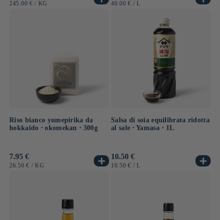
di
di
PREZZO
PER
PREZZO
PER
245.00 €
/
KG
40.00 €
/
L
listino
listino
UNITARIO
UNITARIO
Riso bianco yumepirika da
Salsa di soia equilibrata ridotta
hokkaido ⋅ okomekan ⋅ 300g
al sale ⋅ Yamasa ⋅ 1L
Prezzo
7.95 €
Prezzo
10.50 €
di
di
PREZZO
PER
PREZZO
PER
26.50 €
/
KG
10.50 €
/
L
listino
listino
UNITARIO
UNITARIO