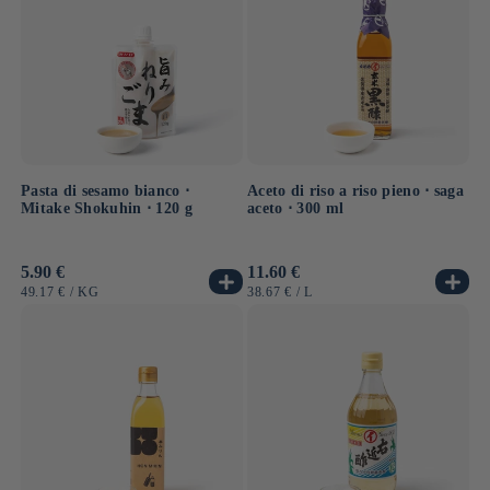
Pasta di sesamo bianco ⋅
Aceto di riso a riso pieno ⋅ saga
Mitake Shokuhin ⋅ 120 g
aceto ⋅ 300 ml
Prezzo
5.90 €
Prezzo
11.60 €
di
di
PREZZO
PER
PREZZO
PER
49.17 €
/
KG
38.67 €
/
L
listino
listino
UNITARIO
UNITARIO