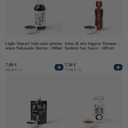
Light Tamari Sale santi glutine
Salsa di soia leggera Tatsuno ⋅
senza Nakasada Shoten ⋅ 200ml
Suehiro Soy Sauce ⋅ 100 ml
Prezzo
7.80 €
Prezzo
7.30 €
di
di
PREZZO
PER
PREZZO
PER
39.00 €
/
L
73.00 €
/
L
listino
listino
UNITARIO
UNITARIO