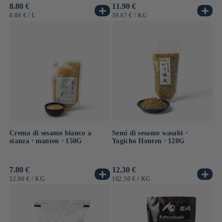
Prezzo
11.90 €
Prezzo
8.80 €
di
di
PREZZO
PER
PREZZO
PER
39.67 €
/
KG
8.80 €
/
L
listino
listino
UNITARIO
UNITARIO
Crema di sesamo bianco a
Semi di sesamo wasabi ⋅
stanza ⋅ manten ⋅ 150G
Yagicho Honten ⋅ 120G
Prezzo
7.80 €
Prezzo
12.30 €
di
di
PREZZO
PER
PREZZO
PER
52.00 €
/
KG
102.50 €
/
KG
listino
listino
UNITARIO
UNITARIO