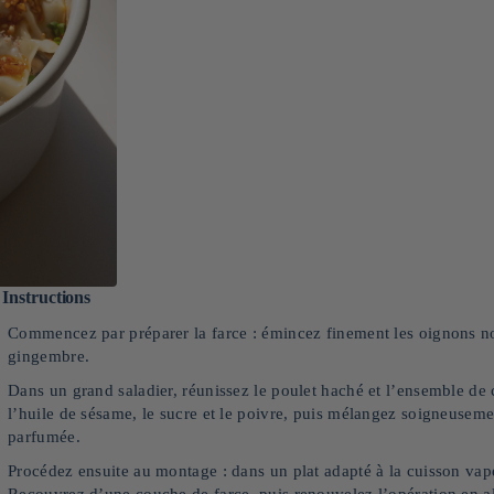
Instructions
Commencez par préparer la farce : émincez finement les oignons nou
gingembre.
Dans un grand saladier, réunissez le poulet haché et l’ensemble de c
l’huile de sésame, le sucre et le poivre, puis mélangez soigneusem
parfumée.
Procédez ensuite au montage : dans un plat adapté à la cuisson vap
Recouvrez d’une couche de farce, puis renouvelez l’opération en alt