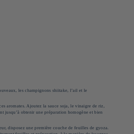
veaux, les champignons shiitake, l’ail et le
es aromates. Ajoutez la sauce soja, le vinaigre de riz,
ent jusqu’à obtenir une préparation homogène et bien
eur, disposez une première couche de feuilles de gyoza.
ernant feuilles et préparation, à la manière de lasagnes.