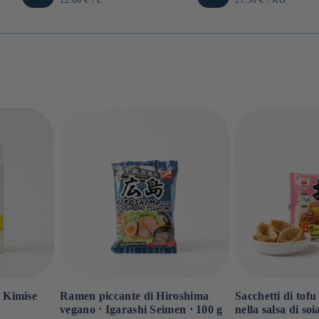
di
di
UNITARIO
UNITARIO
listino
listino
⋅ Kimise
Ramen piccante di Hiroshima
Sacchetti di tofu
vegano ⋅ Igarashi Seimen ⋅ 100 g
nella salsa di so