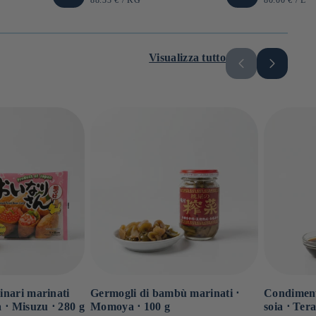
di
di
UNITARIO
UNITARIO
listino
listino
Visualizza tutto
 inari marinati
Germogli di bambù marinati ⋅
Condimento
ia ⋅ Misuzu ⋅ 280 g
Momoya ⋅ 100 g
soia ⋅ Ter