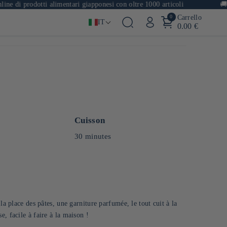
rodotti alimentari giapponesi con oltre 1000 articoli
🚚
Spedizi
0
Carrello
IT
0.00 €
Cuisson
30 minutes
la place des pâtes, une garniture parfumée, le tout cuit à la
, facile à faire à la maison !