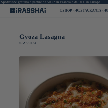
one gratuita a partire da 50 €* in Francia e da 90 € in Europa

ESHOP
RESTAURANTS
R
Gyoza Lasagna
iRASSHAi