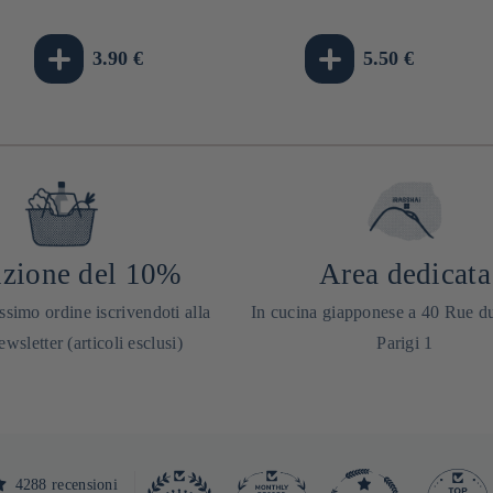
Prezzo
3.90 €
Prezzo
5.50 €
di
di
listino
listino
zione del 10%
Area dedicata
ssimo ordine iscrivendoti alla
In cucina giapponese a 40 Rue d
ewsletter (articoli esclusi)
Parigi 1
4288 recensioni