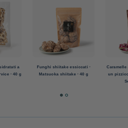
idratati a
Funghi shiitake essiccati ⋅
Caramelle 
vice ⋅ 40 g
Matsuoka shiitake ⋅ 40 g
un pizzic
S