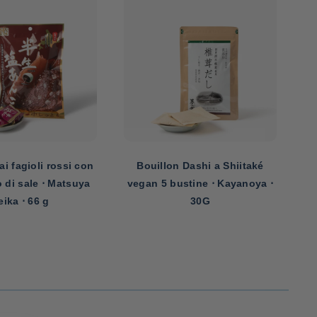
ai fagioli rossi con
Bouillon Dashi a Shiitaké
o di sale ⋅ Matsuya
vegan 5 bustine ⋅ Kayanoya ⋅
ve
eika ⋅ 66 g
30G