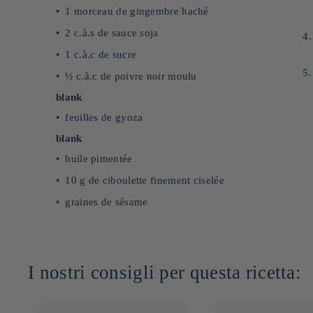
1 morceau de gingembre haché
2 c.à.s de sauce soja
1 c.à.c de sucre
½ c.à.c de poivre noir moulu
blank
feuilles de gyoza
blank
huile pimentée
10 g de ciboulette finement ciselée
graines de sésame
I nostri consigli per questa ricetta: