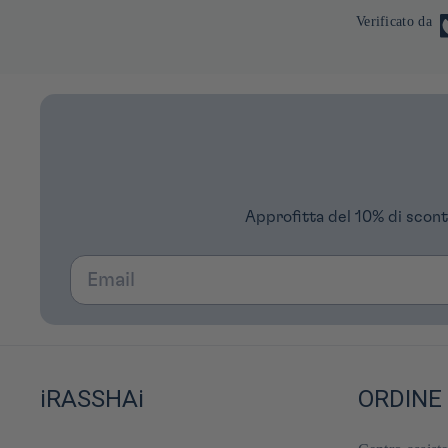
Verificato da
Approfitta del 10% di scont
Email
iRASSHAi
ORDINE