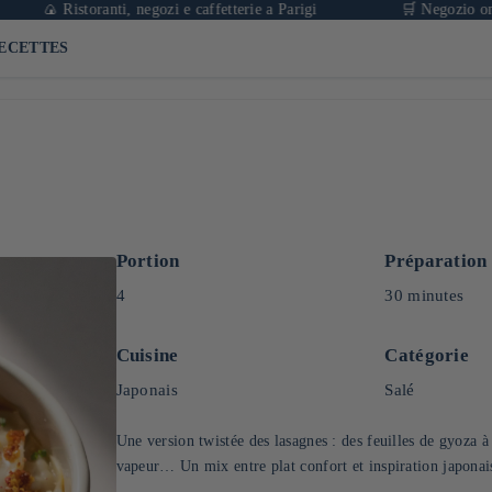
 Ristoranti, negozi e caffetterie a Parigi
🛒 Negozio online di p
ECETTES
Portion
Préparation
4
30 minutes
Cuisine
Catégorie
Japonais
Salé
Une version twistée des lasagnes : des feuilles de gyoza à 
vapeur… Un mix entre plat confort et inspiration japonaise