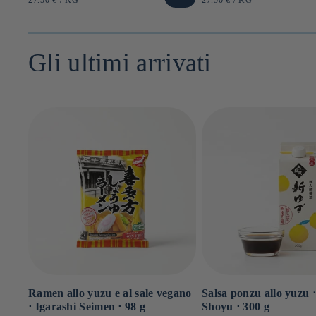
di
di
UNITARIO
UNITARIO
listino
listino
Gli ultimi arrivati
Ramen allo yuzu e al sale vegano
Salsa ponzu allo yuzu 
⋅ Igarashi Seimen ⋅ 98 g
Shoyu ⋅ 300 g