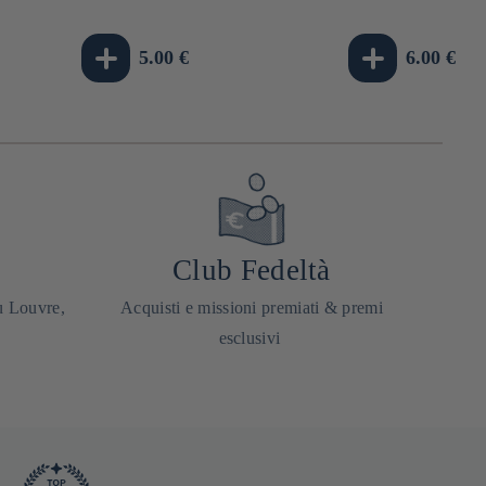
Prezzo
5.00 €
Prezzo
6.00 €
di
di
listino
listino
Club Fedeltà
u Louvre,
Acquisti e missioni premiati & premi
esclusivi