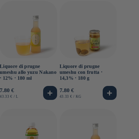
Liquore di prugne
Liquore di prugne
umeshu allo yuzu Nakano
umeshu con frutta ⋅
⋅ 12% ⋅ 180 ml
14,3% ⋅ 180 g
Prezzo
7.80 €
Prezzo
7.80 €
di
di
PREZZO
PER
PREZZO
PER
43.33 €
/
L
43.33 €
/
KG
UNITARIO
UNITARIO
listino
listino