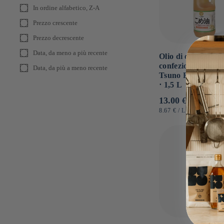
In ordine alfabetico, Z-A
Prezzo crescente
Prezzo decrescente
Data, da meno a più recente
Olio di crusca di r
confezione grande
Data, da più a meno recente
Tsuno Food Corpo
⋅ 1,5 L
Prezzo
13.00 €
di
PREZZO
PER
8.67 €
/
L
UNITARIO
listino