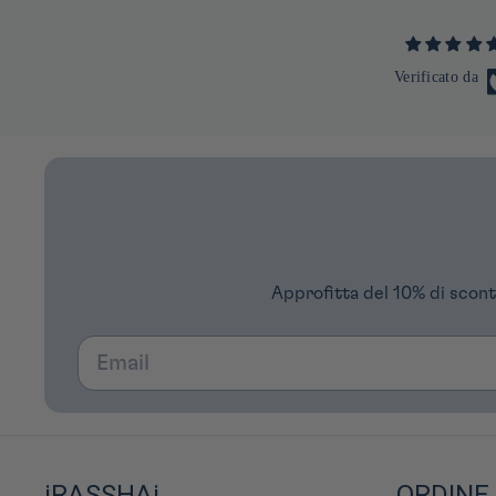
Verificato da
Approfitta del 10% di scont
Email
iRASSHAi
ORDINE