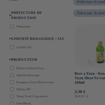
Préfecture de pro
e
:
PRÉFECTURE DE
Filtrer par
:
In pri
PRODUCTION
Wakayama
CERTIFIÉ BIOLOGIQUE / JAS
Certifié JAS
PRODUCTEUR
Hirano seishoan Koya
Bere a Yuzu ⋅ Ko
Jabarise Kitayama
Yuzu Hirai No Sat
Kozagawa Yuzu Hirai no sato
160ml
Nakano BC
Prezzo
3.30 €
di
Tsuno Food Corporation
PREZZO
PER
20.63 €
/
L
UNITARIO
listino
Ume Hikari