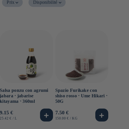
Prix
Disponibilité
Salsa ponzu con agrumi
Spazio Furikake con
jabara ⋅ jabarise
shiso rosso ⋅ Ume Hikari ⋅
kitayama ⋅ 360ml
50G
Prezzo
9.15 €
Prezzo
7.50 €
di
di
PREZZO
PER
PREZZO
PER
25.42 €
/
L
150.00 €
/
KG
UNITARIO
UNITARIO
listino
listino