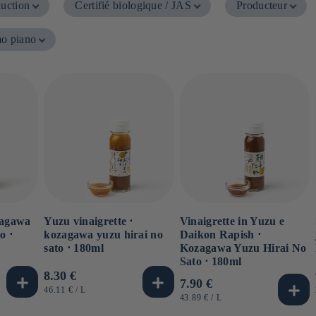
duction
Certifié biologique / JAS
Producteur
mo piano
zagawa
Yuzu vinaigrette ⋅
Vinaigrette in Yuzu e
o ⋅
kozagawa yuzu hirai no
Daikon Rapish ⋅
sato ⋅ 180ml
Kozagawa Yuzu Hirai No
Sato ⋅ 180ml
Prezzo
8.30 €
Prezzo
7.90 €
di
PREZZO
PER
46.11 €
/
L
di
PREZZO
PER
43.89 €
/
L
UNITARIO
listino
UNITARIO
listino