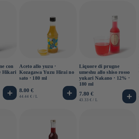
ne con
Aceto allo yuzu ⋅
Liquore di prugne
e Hikari
Kozagawa Yuzu Hirai no
umeshu allo shiso rosso
sato ⋅ 180 ml
yukari Nakano ⋅ 12% ⋅
180 ml
Prezzo
8.00 €
Prezzo
7.80 €
di
PREZZO
PER
44.44 €
/
L
di
PREZZO
PER
43.33 €
/
L
UNITARIO
listino
UNITARIO
listino