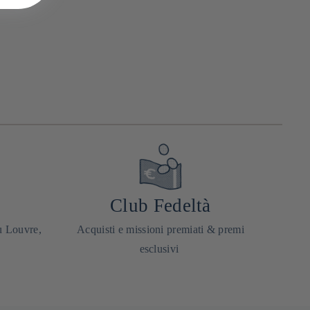
Club Fedeltà
u Louvre,
Acquisti e missioni premiati & premi
esclusivi