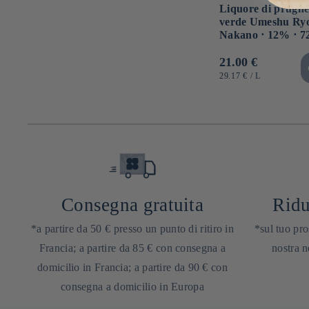
Liquore di prugne 
verde Umeshu Ry
Nakano ⋅ 12% ⋅ 7
Prezzo
21.00 €
di
PREZZO
PER
29.17 €
/
L
UNITARIO
listino
Consegna gratuita
Ridu
*a partire da 50 € presso un punto di ritiro in
*sul tuo pro
Francia; a partire da 85 € con consegna a
nostra n
domicilio in Francia; a partire da 90 € con
consegna a domicilio in Europa