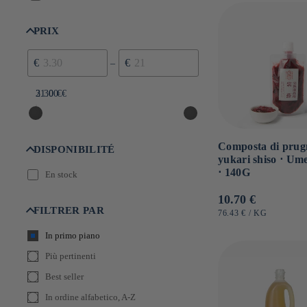
PRIX
€
€
–
3.30 €
21.00 €
Composta di prug
DISPONIBILITÉ
yukari shiso ⋅ Um
⋅ 140G
En stock
Prezzo
10.70 €
FILTRER PAR
di
PREZZO
PER
76.43 €
/
KG
UNITARIO
listino
In primo piano
Più pertinenti
Best seller
In ordine alfabetico, A-Z