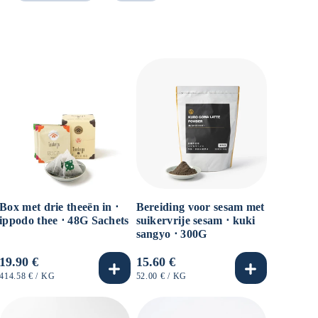
Box met drie theeën in ⋅
Bereiding voor sesam met
ippodo thee ⋅ 48G Sachets
suikervrije sesam ⋅ kuki
sangyo ⋅ 300G
Normale
19.90 €
Normale
15.60 €
prijs
prijs
EENHEIDSPRIJS
PER
EENHEIDSPRIJS
PER
414.58 €
/
KG
52.00 €
/
KG