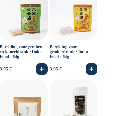
Bereiding voor gember-
Bereiding voor
en kaneeldrank ⋅ Itoku
gemberdrank ⋅ Itoku
Food ⋅ 64g
Food ⋅ 64g
Normale
3.95 €
Normale
3.95 €
prijs
prijs