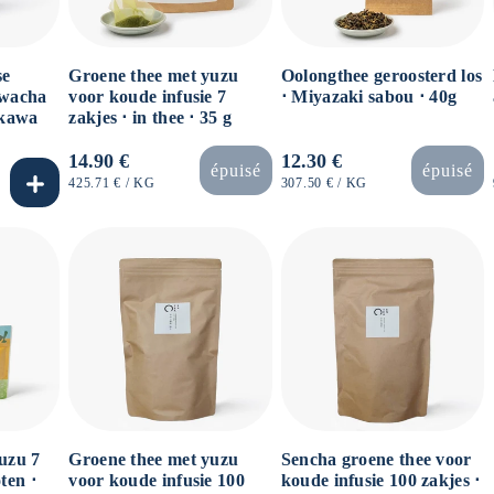
se
Groene thee met yuzu
Oolongthee geroosterd los
iwacha
voor koude infusie 7
⋅ Miyazaki sabou ⋅ 40g
ukawa
zakjes ⋅ in thee ⋅ 35 g
Normale
14.90 €
Normale
12.30 €
épuisé
épuisé
prijs
prijs
EENHEIDSPRIJS
PER
EENHEIDSPRIJS
PER
425.71 €
/
KG
307.50 €
/
KG
uzu 7
Groene thee met yuzu
Sencha groene thee voor
ten ⋅
voor koude infusie 100
koude infusie 100 zakjes ⋅