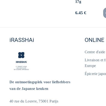
17g
Normale
6.45 €
prijs
iRASSHAi
ONLINE
Centre d'aid
Livraison et 
Europe
Épicerie japo
De ontmoetingsplek voor liefhebbers
van de Japanse keuken
40 rue du Louvre, 75001 Parijs