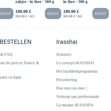
zakjes ⋅ in thee ⋅ 500 g
in thee ⋅ 500 g
Normale
180.00 €
Normale
180.00 €
épuisé
épuisé
épuisé
prijs
prijs
EENHEIDSPRIJS
PER
EENHEIDSPRIJS
PER
360.00 €
/
KG
360.00 €
/
KG
 BESTELLEN
Irasshai
e & FAQ
Schema's
frais de port en France &
Le concept iRASSHAi
Het loyaliteitsprogramma
naise en ligne
Privatisering
Doe met ons mee !
Verkoop aan professionals
La marque iRASSHAi