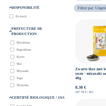
:
DISPONIBILITÉ
Filtrer par
:
Uitgeli
En stock
PRÉFECTURE DE
PRODUCTION
Hiroshima
Kagoshima
Kyoto
Mie
Zwarte thee met b
Miyazaki
yuzu ⋅ miyazaki s
40g
Saga
Shizuoka
Normale
8.30 €
prijs
EENHEIDSPRIJS
PER
207.50 €
/
KG
CERTIFIÉ BIOLOGIQUE / JAS