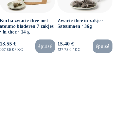
Kocha zwarte thee met
Zwarte thee in zakje ⋅
atoumo bladeren 7 zakjes
Satsumaen ⋅ 36g
⋅ in thee ⋅ 14 g
Normale
13.55 €
Normale
15.40 €
épuisé
épuisé
prijs
prijs
EENHEIDSPRIJS
PER
EENHEIDSPRIJS
PER
967.86 €
/
KG
427.78 €
/
KG