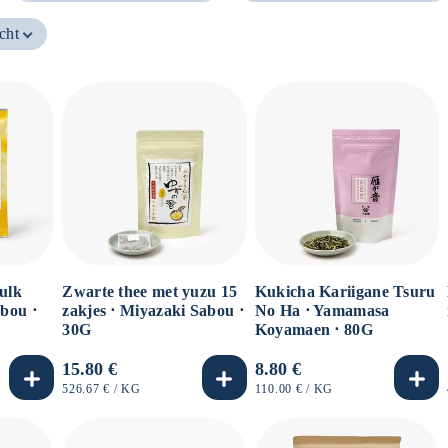
cht
ulk
Zwarte thee met yuzu 15
Kukicha Kariigane Tsuru
abou ⋅
zakjes ⋅ Miyazaki Sabou ⋅
No Ha ⋅ Yamamasa
30G
Koyamaen ⋅ 80G
Normale
15.80 €
Normale
8.80 €
prijs
prijs
EENHEIDSPRIJS
PER
EENHEIDSPRIJS
PER
526.67 €
/
KG
110.00 €
/
KG