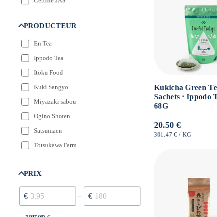
Certifié JAS
PRODUCTEUR
En Tea
Ippodo Tea
Itoku Food
Kukicha Green Te
Kuki Sangyo
Sachets ⋅ Ippodo T
Miyazaki sabou
68G
Ogino Shoten
Normale
20.50 €
Satsumaen
prijs
EENHEIDSPRIJS
PER
301.47 €
/
KG
Totsukawa Farm
Yamamasa Koyamaen
PRIX
€
€
–