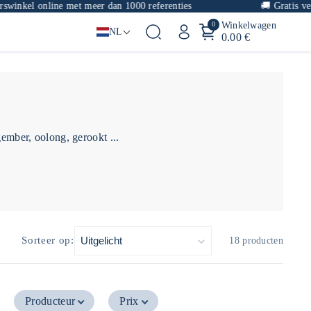
inkel online met meer dan 1000 referenties
🚚
Gratis verz
0
Winkelwagen
NL
0.00 €
gember, oolong, gerookt ...
Sorteer op:
18 producten
Producteur
Prix