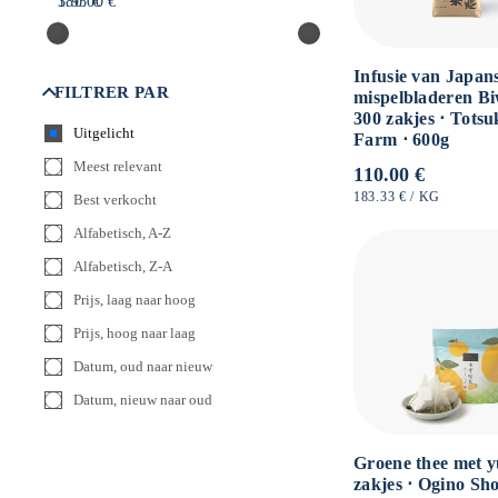
3.95 €
180.00 €
Infusie van Japan
FILTRER PAR
mispelbladeren B
300 zakjes ⋅ Tots
Uitgelicht
Farm ⋅ 600g
Meest relevant
Normale
110.00 €
prijs
EENHEIDSPRIJS
PER
183.33 €
/
KG
Best verkocht
Alfabetisch, A-Z
Alfabetisch, Z-A
Prijs, laag naar hoog
Prijs, hoog naar laag
Datum, oud naar nieuw
Datum, nieuw naar oud
Groene thee met y
zakjes ⋅ Ogino Sho