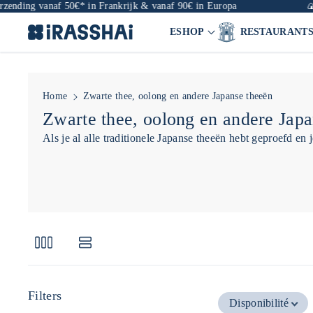
ending vanaf 50€* in Frankrijk & vanaf 90€ in Europa
🍙 Re
ESHOP
RESTAURANT
Home
Zwarte thee, oolong en andere Japanse theeën
C
Zwarte thee, oolong en andere Japa
o
Als je al alle traditionele Japanse theeën hebt geproefd en
l
l
e
c
t
i
e
Filters
Disponibilité