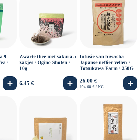
a 9
Zwarte thee met sakura 5
Infusie van biwacha
ea ⋅
zakjes ⋅ Ogino Shoten ⋅
Japanse néflier vellen ⋅
10g
Totsukawa Farm ⋅ 250G
Normale
26.00 €
Normale
6.45 €
prijs
EENHEIDSPRIJS
PER
104.00 €
/
KG
prijs