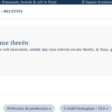
staurants, boetiek & café in Parijs
🛒 Japanse kruideniersw
S
RECETTES
nse theeën
 je wilt nieuwheid, ontdek dan onze selectie zwarte theeën, in Yuzu, 
Préfecture de production
Certifié biologique / JAS