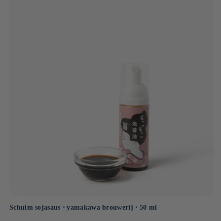
Schuim sojasaus ⋅ yamakawa brouwerij ⋅ 50 ml