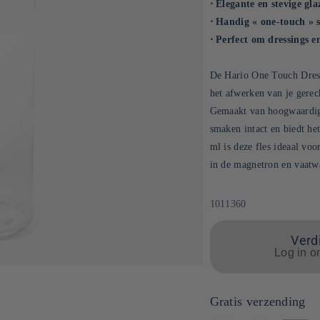
⋅ Elegante en stevige gla
⋅ Handig « one-touch » 
⋅ Perfect om dressings 
De Hario One Touch Dressa
het afwerken van je gerec
Gemaakt van hoogwaardig 
smaken intact en biedt h
ml is deze fles ideaal voo
in de magnetron en vaatwa
SKU:
1011360
Verdi
Log in o
Gratis verzending