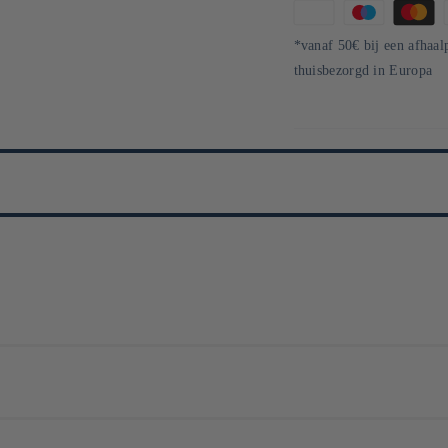
Betaalmethoden
*vanaf 50€ bij een afhaal
thuisbezorgd in Europa
sistant à la chaleur, avec une maîtrise artisanale et industrielle unique 
’univers domestique avec ses ustensiles élégants et techniques, comme le cé