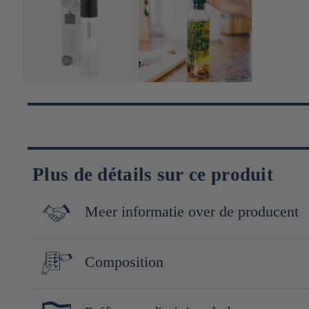
Plus de détails sur ce produit
Meer informatie over de producent
Depuis plus de cent ans, HARIO incarne l'excellence du verre ré
Composition
produire de la verrerie de laboratoire avant de révolutionner l
café filtre.
Bouteille : Verre résistant à la chaleur