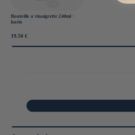
Bouteille à vinaigrette 240ml ⋅
hario
Prix
19.50 €
habituel