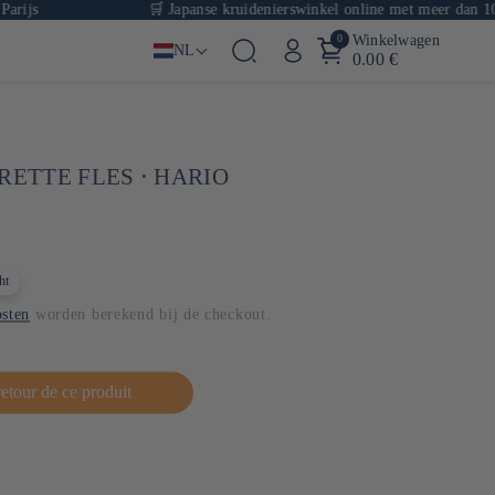
🛒 Japanse kruidenierswinkel online met meer dan 1000 ref
0
Winkelwagen
NL
0.00 €
RETTE FLES ⋅ HARIO
ht
sten
worden berekend bij de checkout.
retour de ce produit