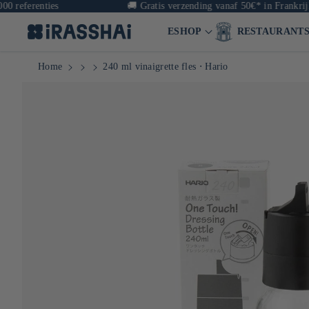
erenties
🚚
Gratis verzending vanaf 50€* in Frankrijk & v
ESHOP
RESTAURANT
Home
240 ml vinaigrette fles ⋅ Hario