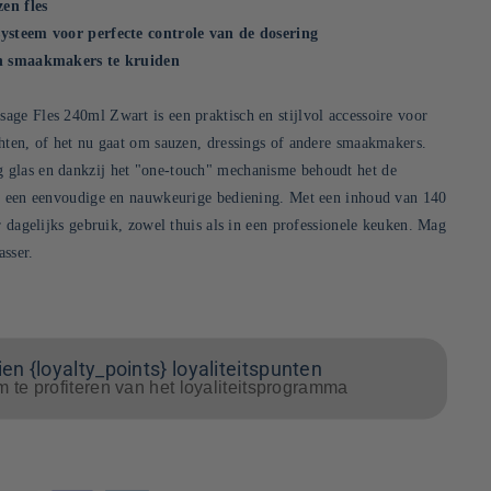
zen fles
systeem voor perfecte controle van de dosering
en smaakmakers te kruiden
ge Fles 240ml Zwart is een praktisch en stijlvol accessoire voor
hten, of het nu gaat om sauzen, dressings of andere smaakmakers.
glas en dankzij het "one-touch" mechanisme behoudt het de
et een eenvoudige en nauwkeurige bediening. Met een inhoud van 140
r dagelijks gebruik, zowel thuis als in een professionele keuken. Mag
sser.
en {loyalty_points} loyaliteitspunten
m te profiteren van het loyaliteitsprogramma