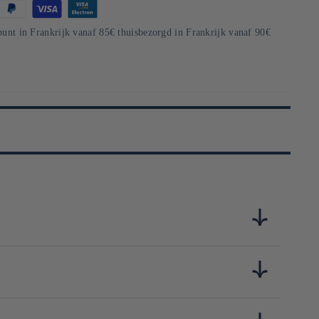
punt in Frankrijk vanaf 85€ thuisbezorgd in Frankrijk vanaf 90€
au Japon. Fondée à Tokyo en 1921, la marque commence par
lèbre coffee siphon ou le V60, devenu une icône mondiale du