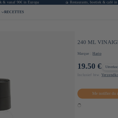
anaf 90€ in Europa
🍙 Restaurants, boetiek & café in Parijs
S
RECETTES
240 ML VINAIG
Marque :
Hario
Normale
19.50 €
Uitverkoc
prijs
Inclusief btw.
Verzendko
Me notifier du 