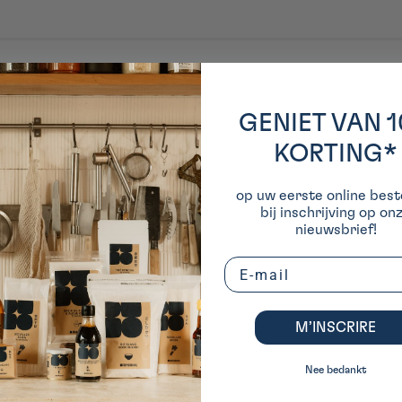
usine, HARIO maîtrise chaque étape de fabrication, alliant innovation, durab
nière, aujourd’hui présente dans les cuisines, les cafés et les concours de b
GENIET VAN 
n
KORTING*
cone
op uw eerste online beste
bij inschrijving op on
nieuwsbrief!
Email
M’INSCRIRE
Nee bedankt