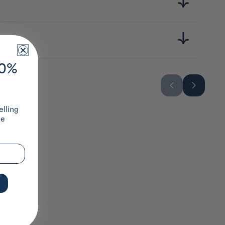
ilité et design. Son nom, formé à partir des mots japonais
arista du monde entier.
10%
lling
ze