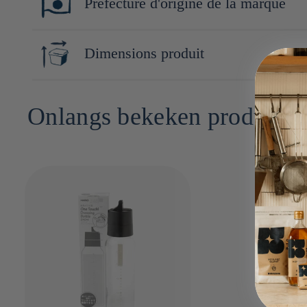
Préfecture d'origine de la marque
Seule entreprise japonaise de son secteur à posséder sa propre 
"hari" (verre) et "ō" (roi), reflète l’ambition d’une marque pion
Tokyo
Dimensions produit
Couvercle : Polypropylène
23cm x 6cm x 6cm
Onlangs bekeken producte
Bec verseur amovible et joint d'étanchéité : Caoutchouc de sili