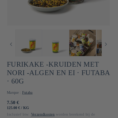
FURIKAKE -KRUIDEN MET
NORI -ALGEN EN EI ⋅ FUTABA
⋅ 60G
Marque :
Futaba
Normale
7.50 €
prijs
EENHEIDSPRIJS
PER
125.00 €
/
KG
Inclusief btw.
Verzendkosten
worden berekend bij de