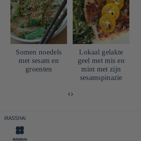
Lokaal gelakte
Chirashi Donburi
geel met mis en
met zalm, tonijn
mint met zijn
en zeebrasem
sesamspinazie
‹
›
iRASSHAi