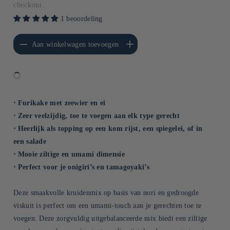
checkout.
1 beoordeling
erlagen voor Default
Aantal verhogen voor Default
Aan winkelwagen toevoegen
Title
Title
⋅ Furikake met zeewier en ei
⋅ Zeer veelzijdig, toe te voegen aan elk type gerecht
⋅ Heerlijk als topping op een kom rijst, een spiegelei, of in
een salade
⋅ Mooie ziltige en umami dimensie
⋅ Perfect voor je onigiri’s en tamagoyaki’s
Deze smaakvolle kruidenmix op basis van nori en gedroogde
viskuit is perfect om een umami-touch aan je gerechten toe te
voegen. Deze zorgvuldig uitgebalanceerde mix biedt een ziltige