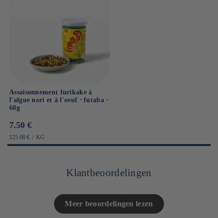
Assaisonnement furikake à
l'algue nori et à l'oeuf ⋅ futaba ⋅
60g
Prix
7.50 €
habituel
PRIX
PAR
125.00 €
/
KG
UNITAIRE
Klantbeoordelingen
Meer beoordelingen lezen