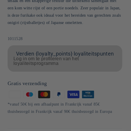
smaak en een knapperige textuur die uitstekend samengaat met
een kom witte rijst of een portie noedels. Zeer populair in Japan,
is deze furikake ook ideaal voor het bereiden van gerechten zoals
onigiri (rijstballetjes) of Japanse omeletten.
SKU:
1011528
Verdien {loyalty_points} loyaliteitspunten
Log in om te profiteren van het
loyaliteitsprogramma
Gratis verzending
Betaalmethoden
*vanaf 50€ bij een afhaalpunt in Frankrijk vanaf 85€
thuisbezorgd in Frankrijk vanaf 90€ thuisbezorgd in Europa