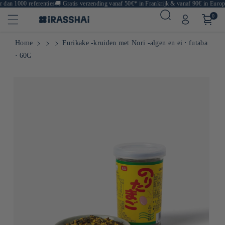
an 1000 referenties
🚚
Gratis verzending vanaf 50€* in Frankrijk & vanaf 90€ in Europa

0
Home
Furikake -kruiden met Nori -algen en ei ⋅ futaba
⋅ 60G