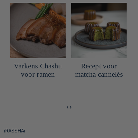
Varkens Chashu
Recept voor
voor ramen
matcha cannelés
e
‹
›
iRASSHAi