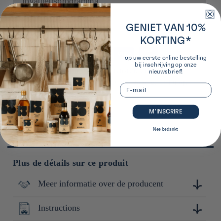
loyaliteitsprogramma
GENIET VAN 10%
Gratis verzending
KORTING*
Betaalmethoden
op uw eerste online bestelling
bij inschrijving op onze
*vanaf 50€ bij een afhaalpunt in Frankrijk vanaf 85€
nieuwsbrief!
thuisbezorgd in Frankrijk vanaf 90€ thuisbezorgd in Europa
Email
M’INSCRIRE
Nee bedankt
Plus de détails sur ce produit
Meer informatie over de producent
Instructions
Depuis plus de cent ans, HARIO incarne l'excellence du
verre résistant à la chaleur, avec une maîtrise artisanale et