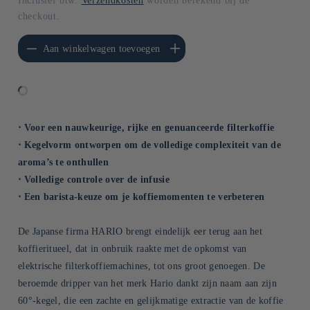
Inclusief btw.
Verzendkosten
worden berekend bij de
checkout.
erlagen voor Default
Aantal verhogen voor Default
Aan winkelwagen toevoegen
Title
Title
⋅ Voor een nauwkeurige, rijke en genuanceerde filterkoffie
⋅ Kegelvorm ontworpen om de volledige complexiteit van de
aroma’s te onthullen
⋅ Volledige controle over de infusie
⋅ Een barista-keuze om je koffiemomenten te verbeteren
De Japanse firma HARIO brengt eindelijk eer terug aan het
koffieritueel, dat in onbruik raakte met de opkomst van
elektrische filterkoffiemachines, tot ons groot genoegen. De
beroemde dripper van het merk Hario dankt zijn naam aan zijn
60°-kegel, die een zachte en gelijkmatige extractie van de koffie