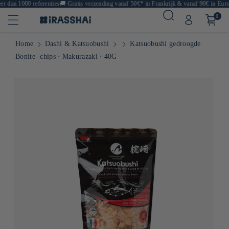
 dan 1000 referenties
🚚
Gratis verzending vanaf 50€* in Frankrijk & vanaf 90€ in Europ
0
Home
Dashi & Katsuobushi
Katsuobushi gedroogde
Bonite -chips ⋅ Makurazaki ⋅ 40G