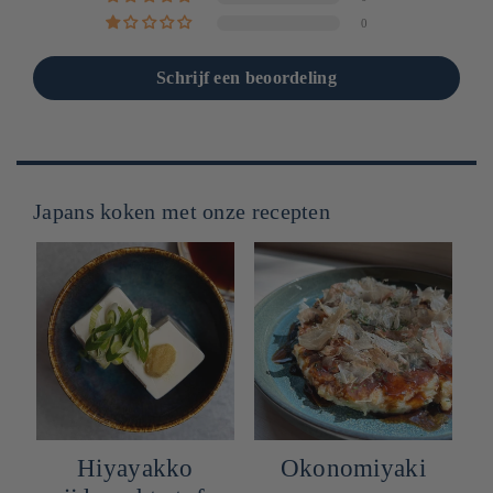
0
Schrijf een beoordeling
Japans koken met onze recepten
Hiyayakko
Okonomiyaki