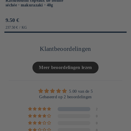
Katsuobushi copeaux de bonite
séchée ⋅ makurazaki ⋅ 40g
Prix
9.50 €
habituel
PRIX
PAR
237.50 €
/
KG
UNITAIRE
Klantbeoordelingen
Meer beoordelingen lezen
5.00 van de 5
Gebaseerd op 2 beoordelingen
2
0
0
0