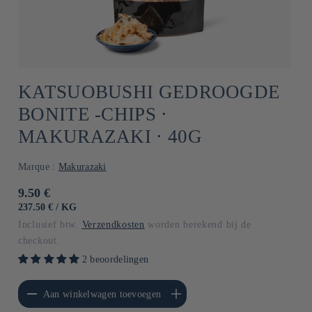
KATSUOBUSHI GEDROOGDE
BONITE -CHIPS ⋅
MAKURAZAKI ⋅ 40G
Marque :
Makurazaki
Normale
9.50 €
prijs
EENHEIDSPRIJS
PER
237.50 €
/
KG
Inclusief btw.
Verzendkosten
worden berekend bij de
checkout.
2 beoordelingen
erlagen voor Default
Aantal verhogen voor Default
Aan winkelwagen toevoegen
Title
Title