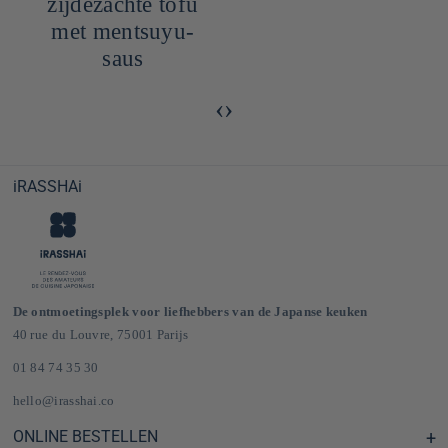
zijdezachte tofu
met mentsuyu-
saus
‹
›
iRASSHAi
De ontmoetingsplek voor liefhebbers van de Japanse keuken
40 rue du Louvre, 75001 Parijs
01 84 74 35 30
hello@irasshai.co
ONLINE BESTELLEN