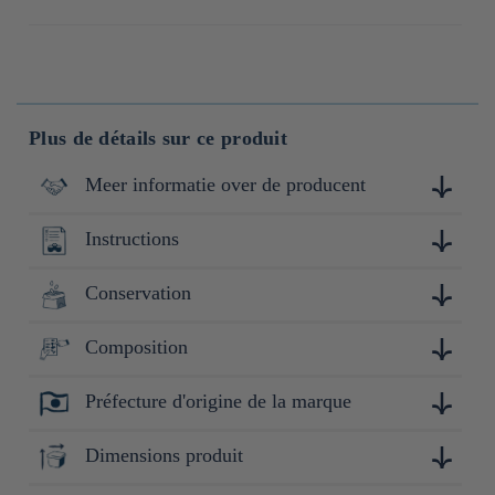
Plus de détails sur ce produit
Meer informatie over de producent
Instructions
Produites au Japon par l'entreprise Tanaka Bussan, spécialiste
dans la fabrication et la distribution de produits à base de
farine, située dans la préfecture de Mie.
Conservation
Réhydratez dans de l'eau froide 15 minutes, essorez et
consommez rapidement.
Composition
Conserver à l'abri de la lumière, de la chaleur et de
l'humidité.
Préfecture d'origine de la marque
Radis japonais daikon (Miyazaki, Japon)
Nagasaki
Dimensions produit