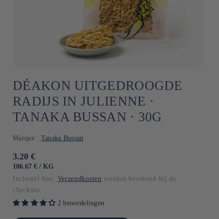
DÉAKON UITGEDROOGDE
RADIJS IN JULIENNE ⋅
TANAKA BUSSAN ⋅ 30G
Marque :
Tanaka Bussan
Normale
3.20 €
prijs
EENHEIDSPRIJS
PER
106.67 €
/
KG
Inclusief btw.
Verzendkosten
worden berekend bij de
checkout.
2 beoordelingen