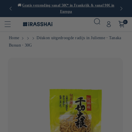
dan 1000
🚚
Gratis verzending vanaf 50€* in Frankrijk & vanaf 90€ in
Europa
0
Home
Déakon uitgedroogde radijs in Julienne ⋅ Tanaka
Bussan ⋅ 30G