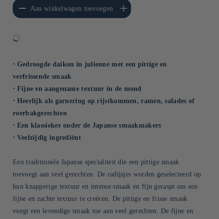
erlagen voor Default
Aantal verhogen voor Default
Aan winkelwagen toevoegen
Title
Title
⋅ Gedroogde daikon in julienne met een pittige en
verfrissende smaak
⋅ Fijne en aangename textuur in de mond
⋅ Heerlijk als garnering op rijstkommen, ramen, salades of
roerbakgerechten
⋅ Een klassieker onder de Japanse smaakmakers
⋅ Veelzijdig ingrediënt
Een traditionele Japanse specialiteit die een pittige smaak
toevoegt aan veel gerechten. De radijsjes worden geselecteerd op
hun knapperige textuur en intense smaak en fijn geraspt om een
fijne en zachte textuur te creëren. De pittige en frisse smaak
voegt een levendige smaak toe aan veel gerechten. De fijne en