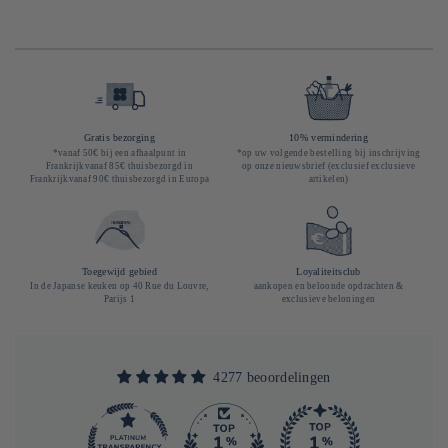
Gratis bezorging
10% vermindering
*vanaf 50€ bij een afhaalpunt in
*op uw volgende bestelling bij inschrijving
Frankrijkvanaf 85€ thuisbezorgd in
op onze nieuwsbrief (exclusief exclusieve
Frankrijkvanaf 90€ thuisbezorgd in Europa
artikelen)
Toegewijd gebied
Loyaliteitsclub
In de Japanse keuken op 40 Rue du Louvre,
aankopen en beloonde opdrachten &
Parijs 1
exclusieve beloningen
4277 beoordelingen
290