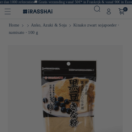
 dan 1000 referenties
🚚
Gratis verzending vanaf 50€* in Frankrijk & vanaf 90€ in Europ
0
Home
Anko, Azuki & Soja
Kinako zwart sojapoeder ⋅
namisato ⋅ 100 g