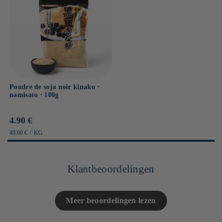
Poudre de soja noir kinako ⋅
namisato ⋅ 100g
Prix
4.90 €
habituel
PRIX
PAR
49.00 €
/
KG
UNITAIRE
Klantbeoordelingen
Meer beoordelingen lezen