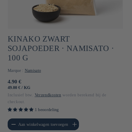
KINAKO ZWART
SOJAPOEDER ⋅ NAMISATO ⋅
100 G
Marque :
Namisato
Normale
4.90 €
prijs
EENHEIDSPRIJS
PER
49.00 €
/
KG
Inclusief btw.
Verzendkosten
worden berekend bij de
checkout.
1 beoordeling
erlagen voor Default
Aantal verhogen voor Default
Aan winkelwagen toevoegen
Title
Title