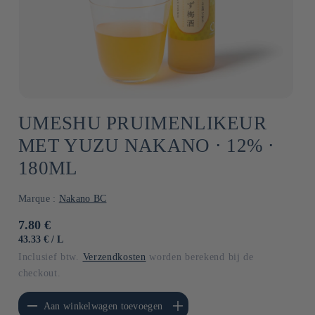
UMESHU PRUIMENLIKEUR
MET YUZU NAKANO ⋅ 12% ⋅
180ML
Marque :
Nakano BC
Normale
7.80 €
prijs
EENHEIDSPRIJS
PER
43.33 €
/
L
Inclusief btw.
Verzendkosten
worden berekend bij de
checkout.
erlagen voor Default
Aantal verhogen voor Default
Aan winkelwagen toevoegen
Title
Title