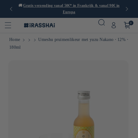
dan 1000
🚚
Gratis verzending vanaf 50€* in Frankrijk & vanaf 90€ in
Europa
0
Home
Umeshu pruimenlikeur met yuzu Nakano ⋅ 12% ⋅
180ml