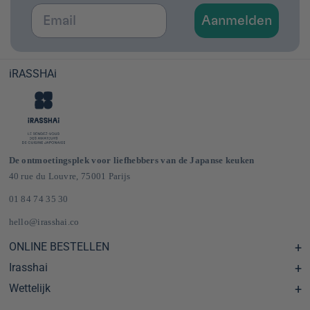
Email
Aanmelden
iRASSHAi
De ontmoetingsplek voor liefhebbers van de Japanse keuken
40 rue du Louvre, 75001 Parijs
01 84 74 35 30
hello@irasshai.co
ONLINE BESTELLEN
Irasshai
Centre d'aide & FAQ
Livraison et frais de port en France & Europe
Wettelijk
Schema's
Épicerie japonaise en ligne
Le concept iRASSHAi
CGV