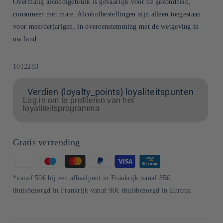
Overmatig alcoholgebruik is gevaarlijk voor de gezondheid,
consumeer met mate. Alcoholbestellingen zijn alleen toegestaan
voor meerderjarigen, in overeenstemming met de wetgeving in
uw land.
SKU:
1012283
Verdien {loyalty_points} loyaliteitspunten
Log in om te profiteren van het
loyaliteitsprogramma
Gratis verzending
Betaalmethoden
*vanaf 50€ bij een afhaalpunt in Frankrijk vanaf 85€
thuisbezorgd in Frankrijk vanaf 90€ thuisbezorgd in Europa