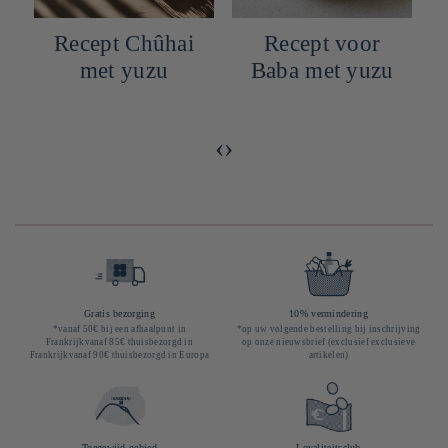
Recept Chûhai
Recept voor
met yuzu
Baba met yuzu
‹
›
Gratis bezorging
10% vermindering
*vanaf 50€ bij een afhaalpunt in
*op uw volgende bestelling bij inschrijving
Frankrijkvanaf 85€ thuisbezorgd in
op onze nieuwsbrief (exclusief exclusieve
Frankrijkvanaf 90€ thuisbezorgd in Europa
artikelen)
Toegewijd gebied
Loyaliteitsclub