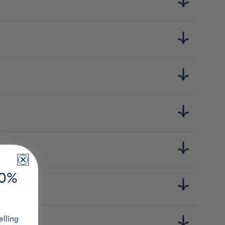
ats de saveurs profondes et umami. Cette gamme rassemble des
onaises de fermentation. Parfaits pour les amateurs de cuisine
10%
lling