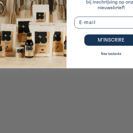
bij inschrijving op on
nieuwsbrief!
Email
n
M’INSCRIRE
Nee bedankt