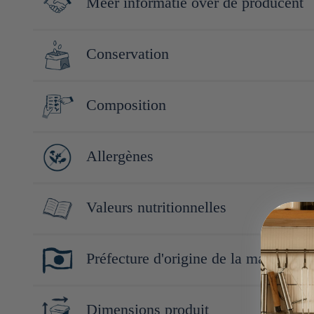
Meer informatie over de producent
Découvrez notre collection Sugino Shoyu & Miso, une sélection 
Conservation
produits traditionnels de qualité qui sublimeront vos soupes, mar
japonaise à la recherche de condiments savoureux et essentiels.
Conserver à l'abri de la lumière, de la chaleur et de l'humidité.
Composition
Soja (Toyama, Japon), riz Hokuriku, sel, alcool
Allergènes
Soja
Valeurs nutritionnelles
Pour 100g :
Préfecture d'origine de la marque
Énergie : 182kcal/761kj
Protéines : 1.4g
Toyama
Lipides : 0g
Dimensions produit