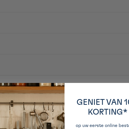
de sauces soja (shoyu) et miso japonais authentiques pour enrichir vos pl
inades, vinaigrettes et plats cuisinés, tout en respectant les techniques jap
 Après ouverture : conserver au frais.
GENIET VAN 
KORTING*
op uw eerste online beste