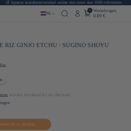
panse kruidenierswinkel online met meer dan 1000 referenties
0
Winkelwagen
NL
0.00 €
E RIZ GINJO ETCHU ⋅ SUGINO SHOYU
iso
ht
sten
worden berekend bij de checkout.
lingen
retour de ce produit