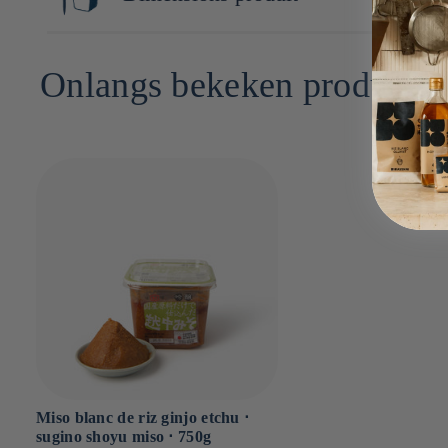
Dont acides gras saturés : g
Glucides : 1.8g
9cm x 9cm x 12cm
Dont sucres : g
Onlangs bekeken producte
Sel : 2.5g
Miso blanc de riz ginjo etchu ⋅
sugino shoyu miso ⋅ 750g