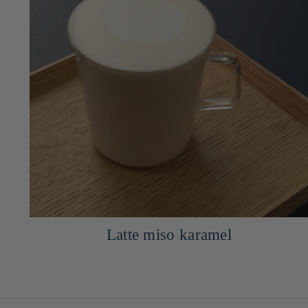
Japanse arancini met miso en
mozzarella, mayo-yuzukosho saus