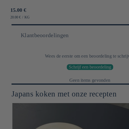
Prix
15.00 €
habituel
PRIX
PAR
20.00 €
/
KG
UNITAIRE
Klantbeoordelingen
Wees de eerste om een beoordeling te schrij
Schrijf een beoordeling
Geen items gevonden
Japans koken met onze recepten