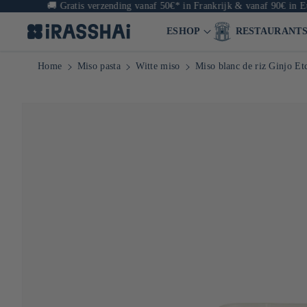
🚚
Gratis verzending vanaf 50€* in Frankrijk & vanaf 90€ in Europa
ESHOP
RESTAURANT
Home
Miso pasta
Witte miso
Miso blanc de riz Ginjo E