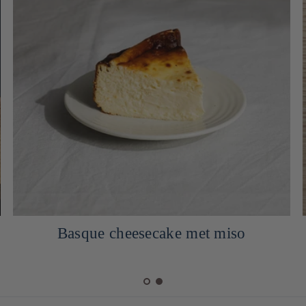
Soba in miso en pittige makreel