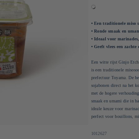
• Een traditionele miso 
• Ronde smaak en umami
• Ideaal voor marinades,
• Geeft vlees een zachte
Een witte rijst Ginjo Etc
is een traditionele misos
prefectuur Toyama. De ber
sojabonen direct na het k
met de hogere verhouding 
smaak en umami die in bal
ideale keuze voor marinad
perfect voor bouillons, m
SKU:
1012627