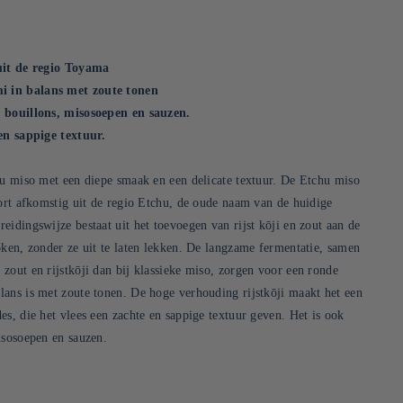
uit de regio Toyama
 in balans met zoute tonen
 bouillons, misosoepen en sauzen.
 en sappige textuur.
hu miso met een diepe smaak en een delicate textuur. De Etchu miso
oort afkomstig uit de regio Etchu, de oude naam van de huidige
eidingswijze bestaat uit het toevoegen van rijst kōji en zout aan de
oken, zonder ze uit te laten lekken. De langzame fermentatie, samen
zout en rijstkōji dan bij klassieke miso, zorgen voor een ronde
ans is met zoute tonen. De hoge verhouding rijstkōji maakt het een
es, die het vlees een zachte en sappige textuur geven. Het is ook
isosoepen en sauzen.