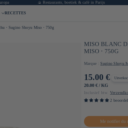
🍙 Restaurants, boetiek & café in Parijs
🛒 Ja
S
RECETTES
tchu ⋅ Sugino Shoyu Miso ⋅ 750g
MISO BLANC D
MISO ⋅ 750G
Marque :
Sugino Shoyu M
Normale
15.00 €
Uitverkoc
prijs
EENHEIDSPRIJS
PER
20.00 €
/
KG
Inclusief btw.
Verzendko
2 beoorde
Me notifier du 