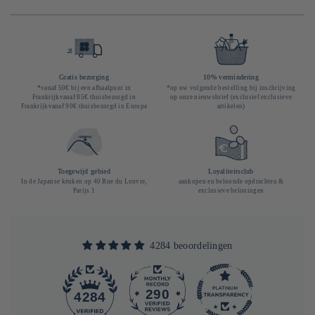
Gratis bezorging
10% vermindering
*vanaf 50€ bij een afhaalpunt in
*op uw volgende bestelling bij inschrijving
Frankrijkvanaf 85€ thuisbezorgd in
op onze nieuwsbrief (exclusief exclusieve
Frankrijkvanaf 90€ thuisbezorgd in Europa
artikelen)
Toegewijd gebied
Loyaliteitsclub
In de Japanse keuken op 40 Rue du Louvre,
aankopen en beloonde opdrachten &
Parijs 1
exclusieve beloningen
4284 beoordelingen
290
4284