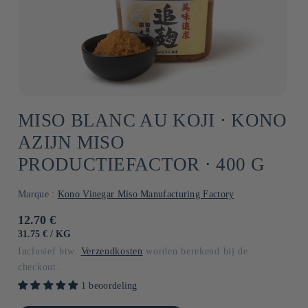
MISO BLANC AU KOJI ⋅ KONO
AZIJN MISO
PRODUCTIEFACTOR ⋅ 400 G
Marque :
Kono Vinegar Miso Manufacturing Factory
Normale
12.70 €
prijs
EENHEIDSPRIJS
PER
31.75 €
/
KG
Inclusief btw.
Verzendkosten
worden berekend bij de
checkout.
1 beoordeling