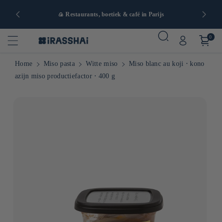
naf 90€ in
🍙 Restaurants, boetiek & café in Parijs
0
Home
Miso pasta
Witte miso
Miso blanc au koji ⋅ kono
azijn miso productiefactor ⋅ 400 g