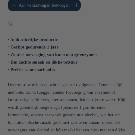
erlagen voor Default
Aantal verhogen voor Default
Aan winkelwagen toevoegen
Title
Title
⋅ Ambachtelijke productie
⋅ Gerijpt gedurende 1 jaar
⋅ Zonder toevoeging van kunstmatige enzymen
⋅ Een zachte smaak en dikke textuur
⋅ Perfect voor marinades
Deze miso wordt in de winter gemaakt volgens de Tennen shôjô-
methode, dat wil zeggen zonder toevoeging van enzymen of
kunstmatige additieven, met sojabonen, lokale rijst en water. Kôji
wordt geleidelijk toegevoegd tijdens de 1 jaar durende
fermentatie, waarna het wordt gestopt met alcohol, wat het een
licht alcoholische smaak geeft met zachte en umami-noten. De
toevoeging van alcohol en kôji maakt het een miso met een dikke