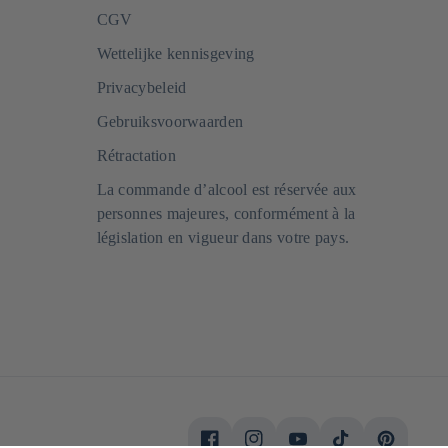
CGV
Wettelijke kennisgeving
Privacybeleid
Gebruiksvoorwaarden
Rétractation
La commande d’alcool est réservée aux
personnes majeures, conformément à la
législation en vigueur dans votre pays.