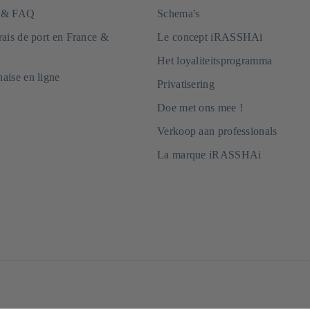
e & FAQ
Schema's
frais de port en France &
Le concept iRASSHAi
Het loyaliteitsprogramma
naise en ligne
Privatisering
Doe met ons mee !
Verkoop aan professionals
La marque iRASSHAi