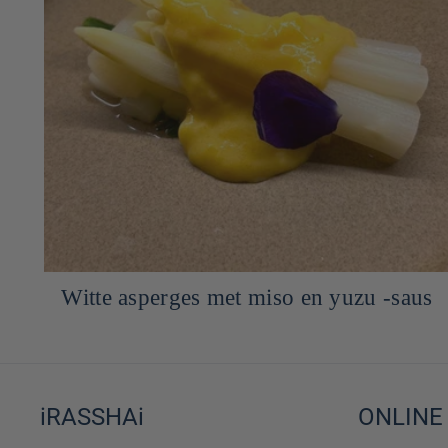
s
Soba in miso en pittige makreel
iRASSHAi
ONLINE