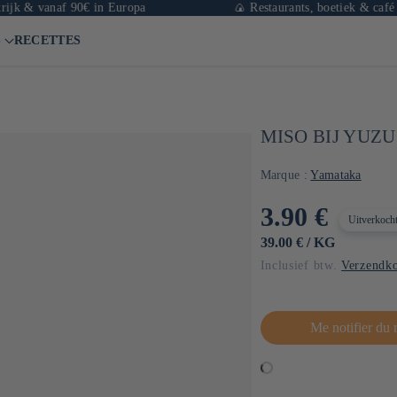
vanaf 90€ in Europa
🍙 Restaurants, boetiek & café in Parijs
S
RECETTES
MISO BIJ YUZU
Marque :
Yamataka
Normale
3.90 €
Uitverkoch
prijs
EENHEIDSPRIJS
PER
39.00 €
/
KG
Inclusief btw.
Verzendko
Me notifier du 