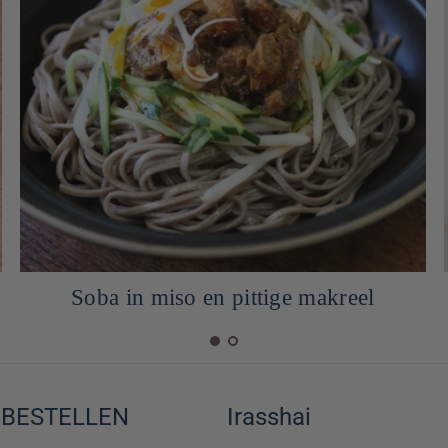
Zachte cake bij Yuzu
 BESTELLEN
Irasshai