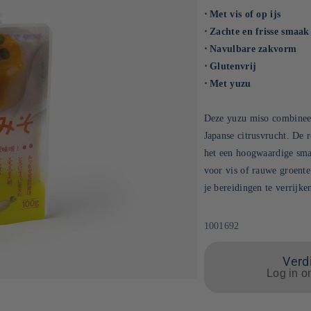
⋅ Met vis of op ijs
⋅ Zachte en frisse smaak
⋅ Navulbare zakvorm
⋅ Glutenvrij
⋅ Met yuzu
Deze yuzu miso combineer
Japanse citrusvrucht. De 
het een hoogwaardige sma
voor vis of rauwe groente
je bereidingen te verrijke
SKU:
1001692
Verdi
Log in o