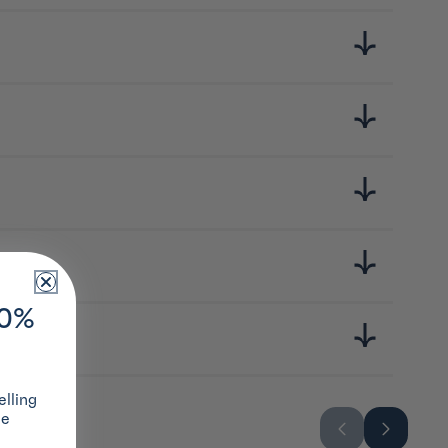
10%
lling
ze