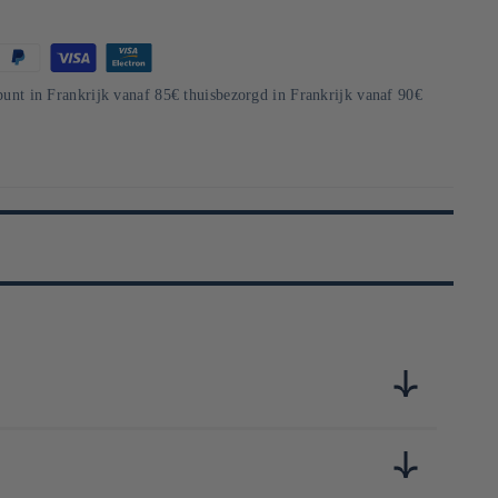
punt in Frankrijk vanaf 85€ thuisbezorgd in Frankrijk vanaf 90€
lée à proximité des montagnes Yatsugatake, la maison valorise
en miso enrichi de levures et de lactobacilles. La fermentation