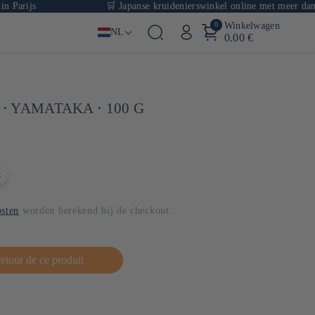
🛒 Japanse kruidenierswinkel online met meer dan 1000 re
0
Winkelwagen
NL
0.00 €
 ⋅ YAMATAKA ⋅ 100 G
t
sten
worden berekend bij de checkout.
retour de ce produit