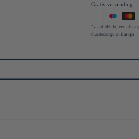
Gratis verzending
Betaalmethoden
*vanaf 50€ bij een afhaal
thuisbezorgd in Europa
e la sélection des matières premières à la fermentation en altitude. Instal
, sélectionnés avec exigence, sont préparés avec précision, puis transformés 