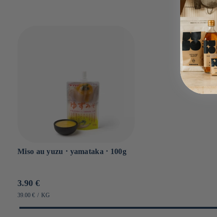
Miso au yuzu ⋅ yamataka ⋅ 100g
Prix
3.90 €
habituel
PRIX
PAR
39.00 €
/
KG
UNITAIRE