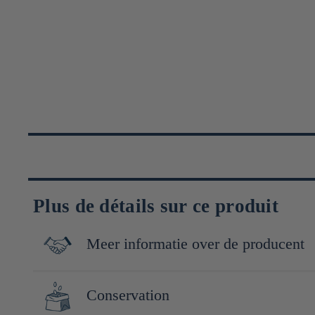
Plus de détails sur ce produit
Meer informatie over de producent
Yamataka Miso perpétue l’art du miso avec un soin méticuleux, d
Conservation
la tradition japonaise avec rigueur et passion. Le riz et le soja