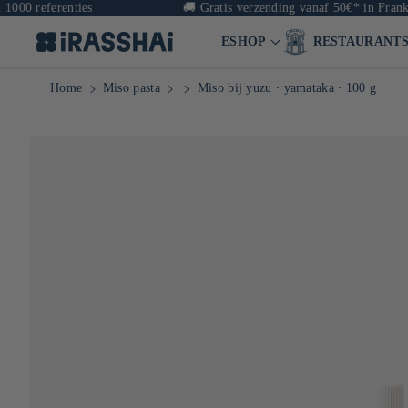
ferenties
🚚
Gratis verzending vanaf 50€* in Frankrijk & 
ESHOP
RESTAURANT
Home
Miso pasta
Miso bij yuzu ⋅ yamataka ⋅ 100 g