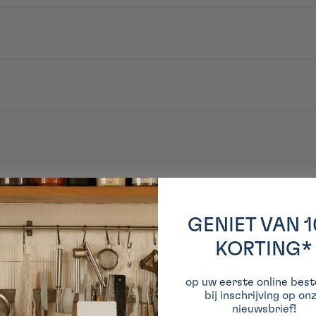
sos au parfum subtil et à la richesse aromatique maîtrisée.
 Après ouverture : conserver au frais.
, vinaigre de riz, alcool, arôme, colorant (vitamine B2).
GENIET VAN 
KORTING*
op uw eerste online beste
n
bij inschrijving op on
nieuwsbrief!