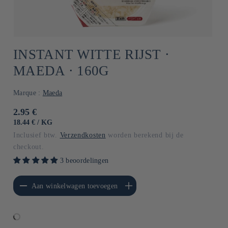
INSTANT WITTE RIJST ⋅
MAEDA ⋅ 160G
Marque :
Maeda
Normale
2.95 €
prijs
EENHEIDSPRIJS
PER
18.44 €
/
KG
Inclusief btw.
Verzendkosten
worden berekend bij de
checkout.
3 beoordelingen
erlagen voor Default
Aantal verhogen voor Default
Aan winkelwagen toevoegen
Title
Title