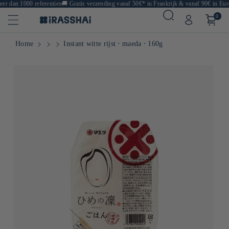
r dan 1000 referenties
🚚
Gratis verzending vanaf 50€* in Frankrijk & vanaf 90€ in Euro
0
Home
Instant witte rijst ⋅ maeda ⋅ 160g