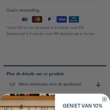
Gratis verzending
Betaalmethoden
*vanaf 50€ bij een afhaalpunt in Frankrijk vanaf 85€
thuisbezorgd in Frankrijk vanaf 90€ thuisbezorgd in Europa
Plus de détails sur ce produit
Meer informatie over de producent
Instructions
Maeda, fondée en 1924 et située à Uwajima dans la région
d'Ehime, se spécialise dans la fabrication de produits
alimentaires à base de céréales, notamment de l'orge et du
GENIET VAN 10%
Conservation
- au micro-onde : soulevez légèrement l'opercule et chauffez
riz. L'entreprise met un accent particulier sur l'utilisation