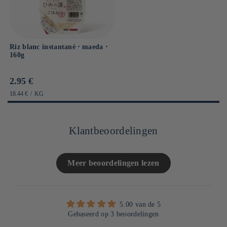
Riz blanc instantané ⋅ maeda ⋅
160g
Prix
2.95 €
habituel
PRIX
PAR
18.44 €
/
KG
UNITAIRE
Klantbeoordelingen
Meer beoordelingen lezen
5.00 van de 5
Gebaseerd op 3 beoordelingen