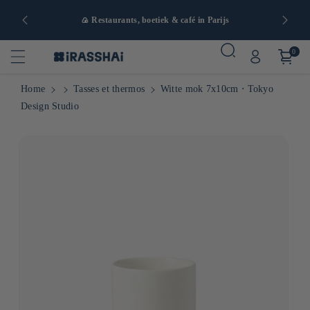
naf 90€ in
🍙 Restaurants, boetiek & café in Parijs
0
Home
Tasses et thermos
Witte mok 7x10cm ⋅ Tokyo
Design Studio