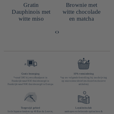
Gratin
Brownie met
Dauphinois met
witte chocolade
witte miso
en matcha
‹
›
Gratis bezorging
10% vermindering
*vanaf 50€ bij een afhaalpunt in
*op uw volgende bestelling bij inschrijving
Frankrijkvanaf 85€ thuisbezorgd in
op onze nieuwsbrief (exclusief exclusieve
Frankrijkvanaf 90€ thuisbezorgd in Europa
artikelen)
Toegewijd gebied
Loyaliteitsclub
In de Japanse keuken op 40 Rue du Louvre,
aankopen en beloonde opdrachten &