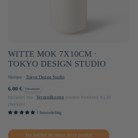
WITTE MOK 7X10CM ⋅
TOKYO DESIGN STUDIO
Marque :
Tokyo Design Studio
Normale
6.00 €
Uitverkocht
prijs
Inclusief btw.
Verzendkosten
worden berekend bij de
checkout.
1 beoordeling
Me notifier du retour de ce produit