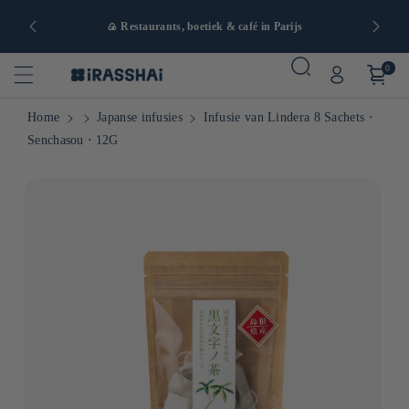
naf 90€ in
🍙 Restaurants, boetiek & café in Parijs
0
Home
Japanse infusies
Infusie van Lindera 8 Sachets ⋅
Senchasou ⋅ 12G