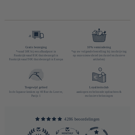
Gratis bezorging
10% vermindering
*vanaf 50€ bij een afhaalpunt in
*op uw volgende bestelling bij inschrijving
Frankrijkvanaf 85€ thuisbezorgd in
op onze nieuwsbrief (exclusief exclusieve
Frankrijkvanaf 90€ thuisbezorgd in Europa
artikelen)
Toegewijd gebied
Loyaliteitsclub
In de Japanse keuken op 40 Rue du Louvre,
aankopen en beloonde opdrachten &
Parijs 1
exclusieve beloningen
4286 beoordelingen