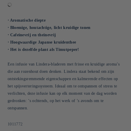
⋅ Aromatische diepte
⋅ Bloemige, houtachtige, licht kruidige tonen
⋅ Cafeïnevrij en theïnevrij
⋅ Hoogwaardige Japanse kruidenthee
⋅ Het is dezelfde plant als Timutpeper!
Een infusie van Lindera-bladeren met frisse en kruidige aroma’s
die aan rozenhout doen denken. Lindera staat bekend om zijn
ontstekingsremmende eigenschappen en kalmerende effecten op
het spijsverteringssysteem. Ideaal om te ontspannen of stress te
verlichten, deze infusie kan op elk moment van de dag worden
gedronken: ’s ochtends, op het werk of ’s avonds om te
ontspannen.
SKU:
1011772