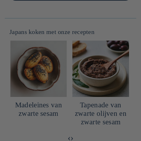
Japans koken met onze recepten
Carpaccio van
Madeleines van
zeebrasem met
zwarte sesam
z
hébésu
‹
›