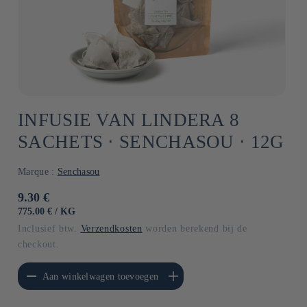
INFUSIE VAN LINDERA 8
SACHETS ⋅ SENCHASOU ⋅ 12G
Marque :
Senchasou
Normale
9.30 €
prijs
EENHEIDSPRIJS
PER
775.00 €
/
KG
Inclusief btw.
Verzendkosten
worden berekend bij de
checkout.
erlagen voor Default
Aantal verhogen voor Default
Aan winkelwagen toevoegen
Title
Title