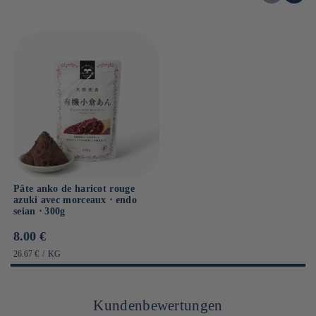
Pâte anko de haricot rouge
azuki avec morceaux ⋅ endo
seian ⋅ 300g
Prix
8.00 €
habituel
PRIX
PAR
26.67 €
/
KG
UNITAIRE
Kundenbewertungen