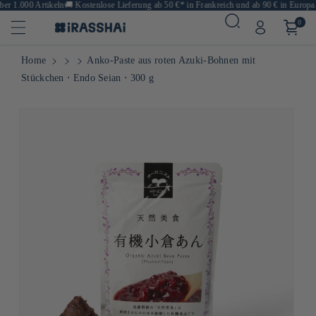
r 1.000 Artikeln
🚚
Kostenlose Lieferung ab 50 €* in Frankreich und ab 90 € in Europa
🍙
0
Home
Anko-Paste aus roten Azuki-Bohnen mit
Stückchen ⋅ Endo Seian ⋅ 300 g