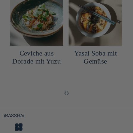
Yasai Soba mit
Panna Cotta mit
u
Gemüse
schwarzem
Sesam
S
‹
›
iRASSHAi