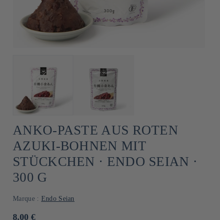
ANKO-PASTE AUS ROTEN
AZUKI-BOHNEN MIT
STÜCKCHEN ⋅ ENDO SEIAN ⋅
300 G
Marque :
Endo Seian
Normaler
8.00 €