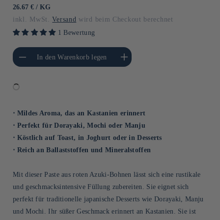
Preis
GRUNDPREIS
PRO
26.67 €
/
KG
inkl. MwSt.
Versand
wird beim Checkout berechnet
1 Bewertung
gere die Menge für
Erhöhe die Menge für Default
In den Warenkorb legen
Default Title
Title
⋅ Mildes Aroma, das an Kastanien erinnert
⋅ Perfekt für Dorayaki, Mochi oder Manju
⋅ Köstlich auf Toast, in Joghurt oder in Desserts
⋅ Reich an Ballaststoffen und Mineralstoffen
Mit dieser Paste aus roten Azuki-Bohnen lässt sich eine rustikale
und geschmacksintensive Füllung zubereiten. Sie eignet sich
perfekt für traditionelle japanische Desserts wie Dorayaki, Manju
und Mochi. Ihr süßer Geschmack erinnert an Kastanien. Sie ist