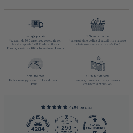
Entrega gratuita
10% de reducción
*A partir de 50 € en puntos de recogida en
*en tu próximo pedido al suscribirte a nuestro
Francia; a partir de 85 € a domicilio en
boletín (excepto artículos excluidos)
Francia; a partir de 90 € a domicilio en Europa
Área dedicada
Club de fidelidad
En la cocina japonesa en 40 rue du Louvre,
compras y misiones recompensadas y
París 1
recompensas exclusivas
4284 reseñas
290
4284