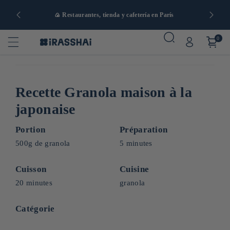
artir de 90
🍙 Restaurantes, tienda y cafetería en París
0
Recette Granola maison à la
japonaise
Portion
Préparation
500g de granola
5 minutes
Cuisson
Cuisine
20 minutes
granola
Catégorie