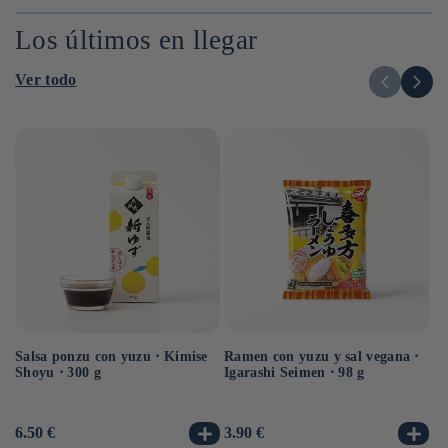
UNITARIO
UN
UNITARIO
Los últimos en llegar
Ver todo
Salsa ponzu con yuzu ⋅ Kimise
Ramen con yuzu y sal vegana ⋅
Ra
Shoyu ⋅ 300 g
Igarashi Seimen ⋅ 98 g
Hi
10
Precio
6.50 €
Precio
3.90 €
Pr
3.
habitual
habitual
ha