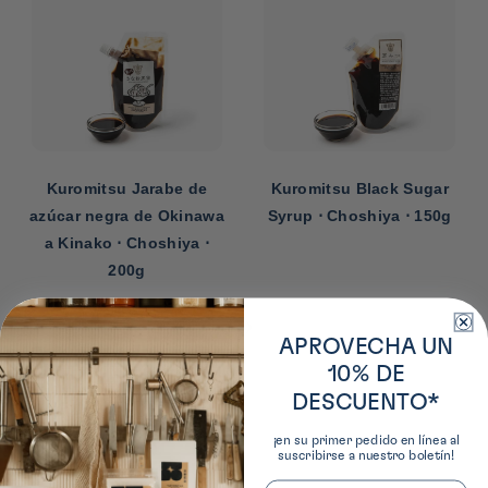
Kuromitsu Jarabe de
Kuromitsu Black Sugar
azúcar negra de Okinawa
Syrup ⋅ Choshiya ⋅ 150g
a Kinako ⋅ Choshiya ⋅
200g
‹
›
APROVECHA UN
10% DE
DESCUENTO*
¡en su primer pedido en línea al
suscribirse a nuestro boletín!
Email