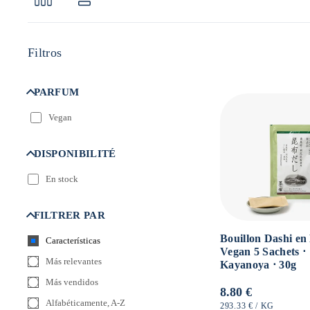
Filtros
PARFUM
Vegan
DISPONIBILITÉ
En stock
FILTRER PAR
Bouillon Dashi e
Características
Vegan 5 Sachets ⋅
Más relevantes
Kayanoya ⋅ 30g
Más vendidos
Precio
8.80 €
Alfabéticamente, A-Z
habitual
PRECIO
POR
293.33 €
/
KG