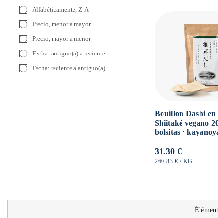
UNITARIO
Alfabéticamente, Z-A
Precio, menor a mayor
Precio, mayor a menor
Fecha: antiguo(a) a reciente
Fecha: reciente a antiguo(a)
Bouillon Dashi en
Shiitaké vegano 2
bolsitas ⋅ kayanoy
Precio
31.30 €
habitual
PRECIO
POR
260.83 €
/
KG
UNITARIO
Élément