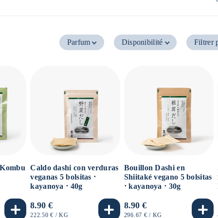
Parfum
Disponibilité
Filtrer 
n Kombu
Caldo dashi con verduras
Bouillon Dashi en
veganas 5 bolsitas ⋅
Shiitaké vegano 5 bolsitas
kayanoya ⋅ 40g
⋅ kayanoya ⋅ 30g
Precio
8.90 €
Precio
8.90 €
habitual
habitual
PRECIO
POR
PRECIO
POR
222.50 €
/
KG
296.67 €
/
KG