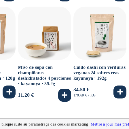
UNITARIO
UNITARIO
Miso de sopa con
Caldo dashi con verduras
0
champiñones
veganas 24 sobres reas
a ⋅ 120g
deshidratados 4 porciones
kayanoya ⋅ 192g
⋅ kayanoya ⋅ 35.2g
Precio
34.50 €
Precio
11.20 €
habitual
PRECIO
POR
179.69 €
/
KG
UNITARIO
habitual
 bloqué suite au paramétrage des cookies marketing.
Mettre à jour mes pré