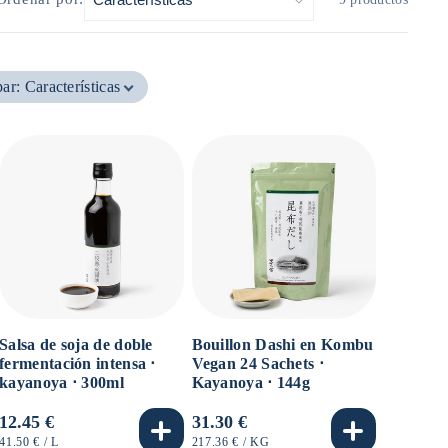
par
:
Características
Salsa de soja de doble
Bouillon Dashi en Kombu
fermentación intensa ⋅
Vegan 24 Sachets ⋅
kayanoya ⋅ 300ml
Kayanoya ⋅ 144g
Precio
12.45 €
Precio
31.30 €
habitual
habitual
PRECIO
POR
PRECIO
POR
41.50 €
/
L
217.36 €
/
KG