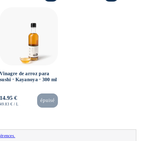
UNITARIO
UNITARIO
Vinagre de arroz para
sushi ⋅ Kayanoya ⋅ 300 ml
Precio
14.95 €
épuisé
habitual
PRECIO
POR
49.83 €
/
L
UNITARIO
férences.