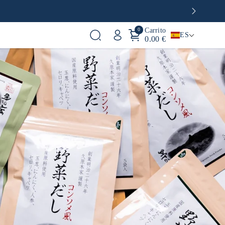
0
Carrito
ES
0.00 €