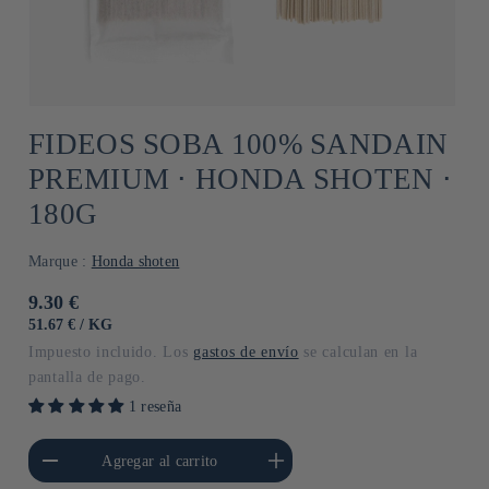
FIDEOS SOBA 100% SANDAIN
PREMIUM ⋅ HONDA SHOTEN ⋅
180G
Marque :
Honda shoten
Precio
9.30 €
habitual
PRECIO
POR
51.67 €
/
KG
UNITARIO
Impuesto incluido. Los
gastos de envío
se calculan en la
pantalla de pago.
1 reseña
cantidad para Default
Aumentar cantidad para Default
Agregar al carrito
Title
Title