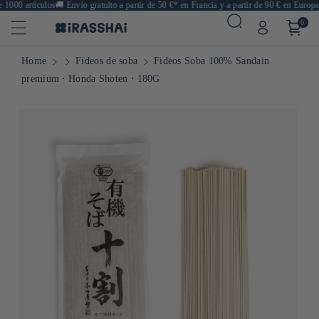
000 artículos
🚚
Envío gratuito a partir de 50 €* en Francia y a partir de 90 € en Europa
🍙
0
Home
Fideos de soba
Fideos Soba 100% Sandain
premium ⋅ Honda Shoten ⋅ 180G