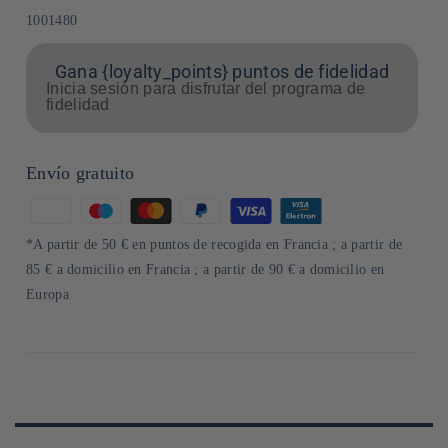
SKU:
1001480
Gana {loyalty_points} puntos de fidelidad
Inicia sesión para disfrutar del programa de
fidelidad
Envío gratuito
Formas
de
*A partir de 50 € en puntos de recogida en Francia ; a partir de
pago
85 € a domicilio en Francia ; a partir de 90 € a domicilio en
Europa