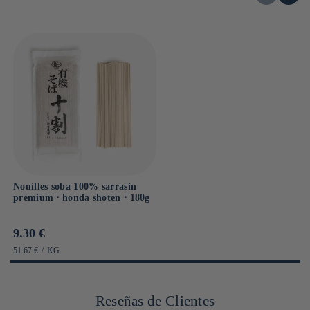
Nouilles soba 100% sarrasin
premium ⋅ honda shoten ⋅ 180g
Prix
9.30 €
habituel
PRIX
PAR
51.67 €
/
KG
UNITAIRE
Reseñas de Clientes