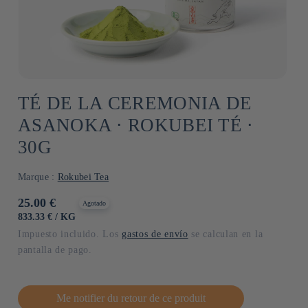
TÉ DE LA CEREMONIA DE
ASANOKA ⋅ ROKUBEI TÉ ⋅
30G
Marque :
Rokubei Tea
Precio
25.00 €
Agotado
habitual
PRECIO
POR
833.33 €
/
KG
UNITARIO
Impuesto incluido. Los
gastos de envío
se calculan en la
pantalla de pago.
Me notifier du retour de ce produit