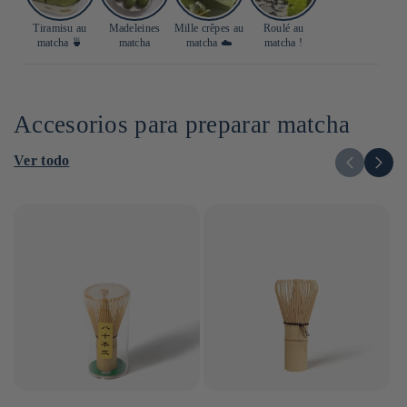
Tiramisu au
Madeleines
Mille crêpes au
Roulé au
matcha 🍵
matcha
matcha ☁️
matcha !
Accesorios para preparar matcha
Ver todo