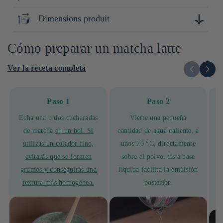
Kyoto
Dimensions produit
6cm x 6cm x 6cm
Cómo preparar un matcha latte
Ver la receta completa
Paso 1
Paso 2
Echa una o dos cucharadas
Vierte una pequeña
de matcha
en un bol. Si
cantidad de agua caliente, a
utilizas un colador fino,
unos 70 °C, directamente
evitarás que se formen
sobre el polvo. Esta base
grumos y conseguirás una
líquida facilita la emulsión
W
textura más homogénea.
posterior.