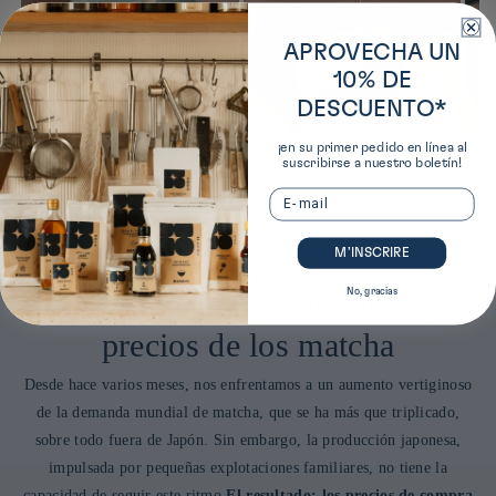
APROVECHA UN
10% DE
DESCUENTO*
¡en su primer pedido en línea al
suscribirse a nuestro boletín!
Email
M’INSCRIRE
No, gracias
Agotamiento de existencias y
precios de los matcha
Desde hace varios meses, nos enfrentamos a un aumento vertiginoso
de la demanda mundial de matcha, que se ha más que triplicado,
sobre todo fuera de Japón. Sin embargo, la producción japonesa,
impulsada por pequeñas explotaciones familiares, no tiene la
capacidad de seguir este ritmo.
El resultado: los precios de compra