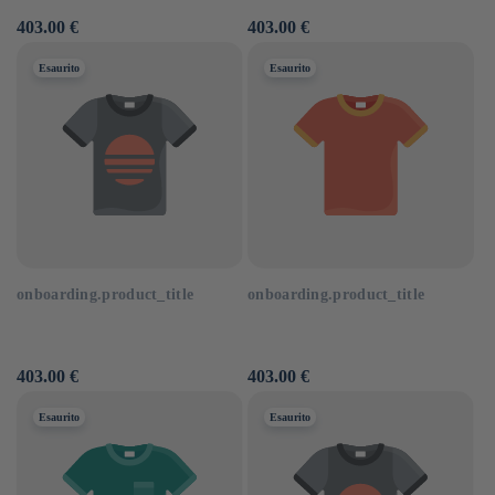
Prezzo
403.00 €
Prezzo
403.00 €
di
di
listino
listino
Esaurito
Esaurito
onboarding.product_title
onboarding.product_title
Prezzo
403.00 €
Prezzo
403.00 €
di
di
listino
listino
Esaurito
Esaurito