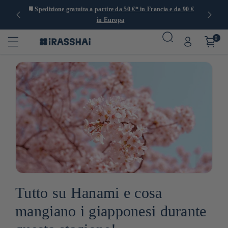
a e da 90 €
🍙 Ristoranti, negozi e caffetterie a Parigi
0
Tutto su Hanami e cosa
mangiano i giapponesi durante