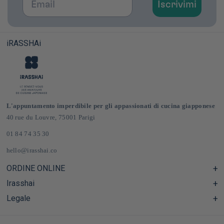
Iscrivimi
iRASSHAi
L'appuntamento imperdibile per gli appassionati di cucina giapponese
40 rue du Louvre, 75001 Parigi
01 84 74 35 30
hello@irasshai.co
ORDINE ONLINE
Irasshai
Centro assistenza e Domande frequenti
Consegna e spese di spedizione in Francia e in Europa
Legale
Orari di apertura al numero 40 di rue du Louvre, Parigi
Negozio online di prodotti alimentari giapponesi
Il concetto iRASSHAi
CGV
Il programma di fidelizzazione