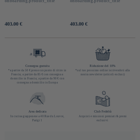
onboarding.product_title
onboarding.product_title
Prezzo
403.00 €
Prezzo
403.00 €
di
di
listino
listino
Consegna gratuita
Riduzione del 10%
*a partire da 50 € presso un punto di ritiro in
*sul tuo prossimo ordine iscrivendoti alla
Francia; a partire da 85 € con consegna a
nostra newsletter (articoli esclusi)
domicilio in Francia; a partire da 90 € con
consegna a domicilio in Europa
Area dedicata
Club Fedeltà
In cucina giapponese a 40 Rue du Louvre,
Acquisti e missioni premiati & premi
Parigi 1
esclusivi