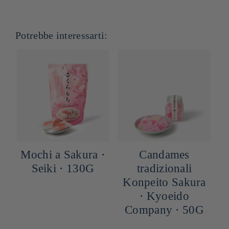
Potrebbe interessarti:
Mochi a Sakura ⋅
Candames
a
Seiki ⋅ 130G
tradizionali
⋅
Konpeito Sakura
⋅ Kyoeido
Company ⋅ 50G