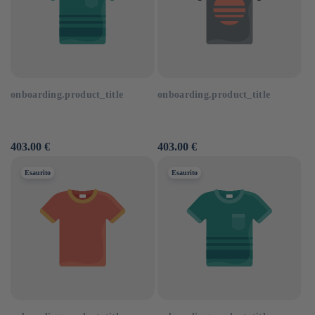
onboarding.product_title
onboarding.product_title
Prezzo
403.00 €
Prezzo
403.00 €
di
di
listino
listino
Esaurito
Esaurito