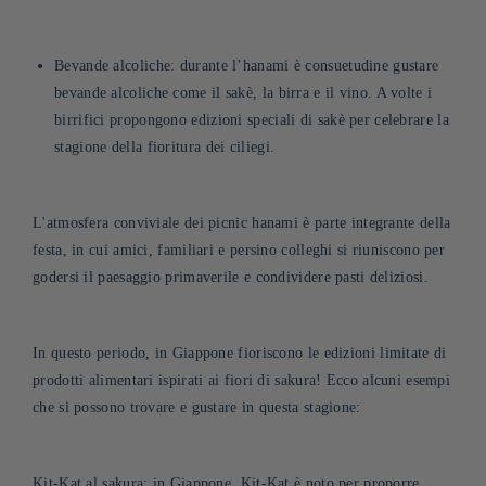
Bevande alcoliche: durante l’hanami è consuetudine gustare
bevande alcoliche come il sakè, la birra e il vino. A volte i
birrifici propongono edizioni speciali di sakè per celebrare la
stagione della fioritura dei ciliegi.
L'atmosfera conviviale dei picnic hanami è parte integrante della
festa, in cui amici, familiari e persino colleghi si riuniscono per
godersi il paesaggio primaverile e condividere pasti deliziosi.
In
questo periodo, in Giappone fioriscono le edizioni limitate di
prodotti alimentari ispirati ai fiori di sakura! Ecco alcuni esempi
che si possono trovare e gustare in questa stagione:
Kit-Kat al sakura: in Giappone, Kit-Kat è noto per proporre