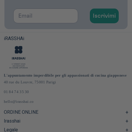
Email
Iscrivimi
iRASSHAi
L'appuntamento imperdibile per gli appassionati di cucina giapponese
40 rue du Louvre, 75001 Parigi
01 84 74 35 30
hello@irasshai.co
ORDINE ONLINE
Irasshai
Centro assistenza e Domande frequenti
Consegna e spese di spedizione in Francia e in Europa
Legale
Orari di apertura al numero 40 di rue du Louvre, Parigi