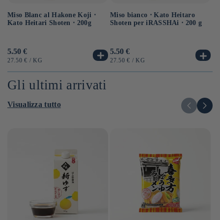
Miso Blanc al Hakone Koji ⋅
Sa
Miso bianco ⋅ Kato Heitaro
Kato Heitari Shoten ⋅ 200g
eq
Shoten per iRASSHAi ⋅ 200 g
⋅ 
Prezzo
5.50 €
Pr
6.
Prezzo
5.50 €
di
di
di
PREZZO
PER
P
PREZZO
PER
27.50 €
/
KG
12
27.50 €
/
KG
listino
li
listino
UNITARIO
UN
UNITARIO
Gli ultimi arrivati
Visualizza tutto