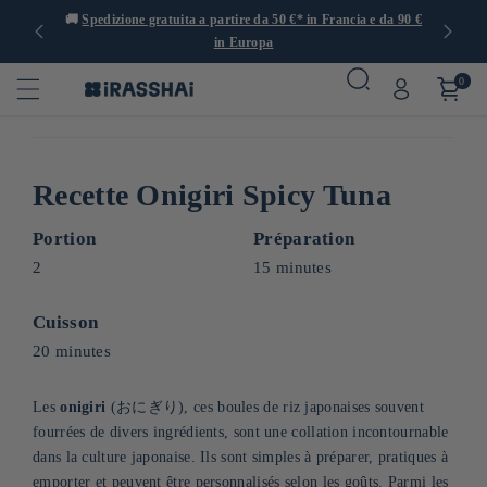
 con oltre
🚚
Spedizione gratuita a partire da 50 €* in Francia e da 90 €
in Europa
0
Recette Onigiri Spicy Tuna
Portion
Préparation
2
15 minutes
Cuisson
20 minutes
Les
onigiri
(おにぎり), ces boules de riz japonaises souvent
fourrées de divers ingrédients, sont une collation incontournable
dans la culture japonaise. Ils sont simples à préparer, pratiques à
emporter et peuvent être personnalisés selon les goûts. Parmi les