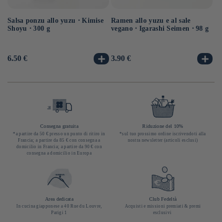
Salsa ponzu allo yuzu ⋅ Kimise
Ramen allo yuzu e al sale
Ra
Shoyu ⋅ 300 g
vegano ⋅ Igarashi Seimen ⋅ 98 g
ve
Prezzo
6.50 €
Prezzo
3.90 €
Pr
3.
di
di
di
listino
listino
li
Consegna gratuita
Riduzione del 10%
*a partire da 50 € presso un punto di ritiro in
*sul tuo prossimo ordine iscrivendoti alla
Francia; a partire da 85 € con consegna a
nostra newsletter (articoli esclusi)
domicilio in Francia; a partire da 90 € con
consegna a domicilio in Europa
Area dedicata
Club Fedeltà
In cucina giapponese a 40 Rue du Louvre,
Acquisti e missioni premiati & premi
Parigi 1
esclusivi