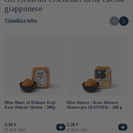
giapponese
Visualizza tutto
Miso Blanc al Hakone Koji ⋅
Sa
Miso bianco ⋅ Kato Heitaro
Kato Heitari Shoten ⋅ 200g
eq
Shoten per iRASSHAi ⋅ 200 g
⋅ 
Prezzo
5.50 €
Pr
6.
Prezzo
5.50 €
di
di
di
PREZZO
PER
P
PREZZO
PER
27.50 €
/
KG
12
27.50 €
/
KG