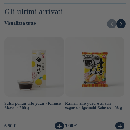
listino
li
listino
UNITARIO
UN
UNITARIO
Gli ultimi arrivati
Visualizza tutto
Salsa ponzu allo yuzu ⋅ Kimise
Ramen allo yuzu e al sale
Ra
Shoyu ⋅ 300 g
vegano ⋅ Igarashi Seimen ⋅ 98 g
ve
Prezzo
6.50 €
Prezzo
3.90 €
Pr
3.