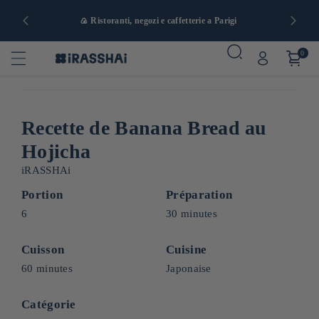
a e da 90 €
🍙 Ristoranti, negozi e caffetterie a Parigi
0
Recette de Banana Bread au
Hojicha
iRASSHAi
Portion
Préparation
6
30 minutes
Cuisson
Cuisine
60 minutes
Japonaise
Catégorie