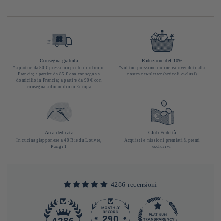
di
di
di
listino
listino
li
Consegna gratuita
Riduzione del 10%
*a partire da 50 € presso un punto di ritiro in
*sul tuo prossimo ordine iscrivendoti alla
Francia; a partire da 85 € con consegna a
nostra newsletter (articoli esclusi)
domicilio in Francia; a partire da 90 € con
consegna a domicilio in Europa
Area dedicata
Club Fedeltà
In cucina giapponese a 40 Rue du Louvre,
Acquisti e missioni premiati & premi
Parigi 1
esclusivi
4286 recensioni
290
4286