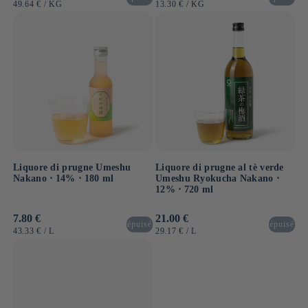
di
di
PREZZO
PER
PREZZO
PER
49.64 €
/
KG
13.30 €
/
KG
listino
listino
UNITARIO
UNITARIO
Liquore di prugne Umeshu
Liquore di prugne al tè verde
Nakano ⋅ 14% ⋅ 180 ml
Umeshu Ryokucha Nakano ⋅
12% ⋅ 720 ml
Prezzo
7.80 €
Prezzo
21.00 €
épuisé
épuisé
di
di
PREZZO
PER
PREZZO
PER
43.33 €
/
L
29.17 €
/
L
listino
listino
UNITARIO
UNITARIO