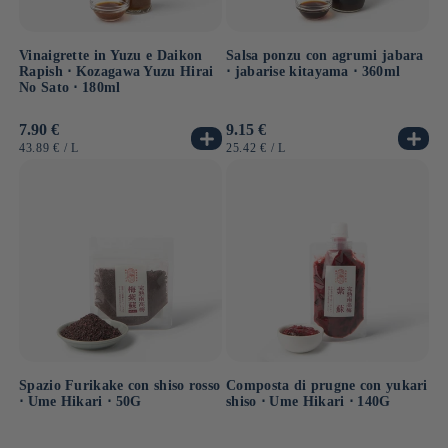
Vinaigrette in Yuzu e Daikon
Salsa ponzu con agrumi jabara
Rapish ⋅ Kozagawa Yuzu Hirai
⋅ jabarise kitayama ⋅ 360ml
No Sato ⋅ 180ml
Prezzo
7.90 €
Prezzo
9.15 €
di
di
PREZZO
PER
PREZZO
PER
43.89 €
/
L
25.42 €
/
L
listino
listino
UNITARIO
UNITARIO
Spazio Furikake con shiso rosso
Composta di prugne con yukari
⋅ Ume Hikari ⋅ 50G
shiso ⋅ Ume Hikari ⋅ 140G