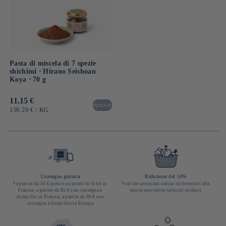
Pasta di miscela di 7 spezie
shichimi ⋅ Hirano Seishoan
Koya ⋅ 70 g
Prezzo
11.15 €
épuisé
di
PREZZO
PER
159.29 €
/
KG
listino
UNITARIO
Consegna gratuita
Riduzione del 10%
*a partire da 50 € presso un punto di ritiro in
*sul tuo prossimo ordine iscrivendoti alla
Francia; a partire da 85 € con consegna a
nostra newsletter (articoli esclusi)
domicilio in Francia; a partire da 90 € con
consegna a domicilio in Europa