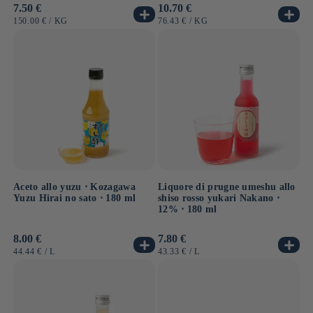
Prezzo
7.50 €
Prezzo
10.70 €
di
di
PREZZO
PER
PREZZO
PER
150.00 €
/
KG
76.43 €
/
KG
listino
listino
UNITARIO
UNITARIO
Aceto allo yuzu ⋅ Kozagawa
Liquore di prugne umeshu allo
Yuzu Hirai no sato ⋅ 180 ml
shiso rosso yukari Nakano ⋅
12% ⋅ 180 ml
Prezzo
8.00 €
Prezzo
7.80 €
di
di
PREZZO
PER
PREZZO
PER
44.44 €
/
L
43.33 €
/
L
listino
listino
UNITARIO
UNITARIO