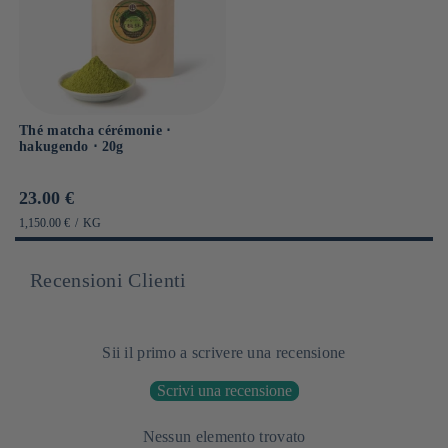
Thé matcha cérémonie ⋅
hakugendo ⋅ 20g
Prix
23.00 €
habituel
PRIX
PAR
1,150.00 €
/
KG
UNITAIRE
Recensioni Clienti
Sii il primo a scrivere una recensione
Scrivi una recensione
Nessun elemento trovato