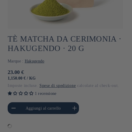
TÈ MATCHA DA CERIMONIA ⋅
HAKUGENDO ⋅ 20 G
Marque :
Hakugendo
Prezzo
23.00 €
di
PREZZO
PER
1,150.00 €
/
KG
UNITARIO
listino
Imposte incluse.
Spese di spedizione
calcolate al check-out.
1 recensione
i quantità per Default
Aumenta quantità per Default
Aggiungi al carrello
Title
Title