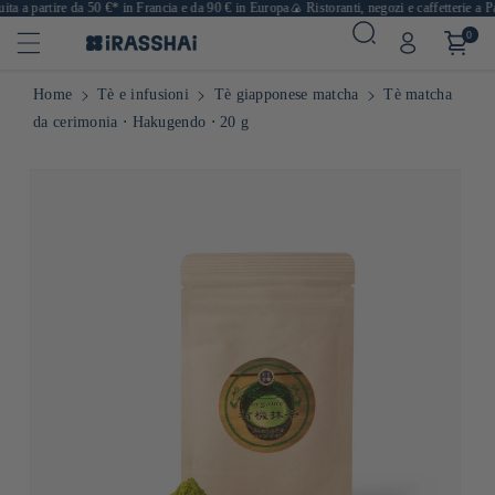
a a partire da 50 €* in Francia e da 90 € in Europa
🍙 Ristoranti, negozi e caffetterie a Par
0
Home
Tè e infusioni
Tè giapponese matcha
Tè matcha
da cerimonia ⋅ Hakugendo ⋅ 20 g