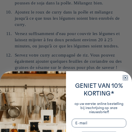
pousses de soja dans la poêle. Mélangez bien.
Ajoutez le roux de curry dans la poêle et mélangez
jusqu'à ce que tous les légumes soient bien enrobés de
curry.
Versez suffisamment d'eau pour couvrir les légumes et
laissez mijoter à feu doux pendant environ 20 à 25
minutes, ou jusqu'à ce que les légumes soient tendres.
Servez votre curry accompagné de riz. Vous pouvez
également ajouter quelques feuilles de coriandre ou des
graines de sésame sur le dessus pour plus de saveur !
GENIET VAN 10%
KORTING*
op uw eerste online bestelling
bij inschrijving op onze
nieuwsbrief!
Email