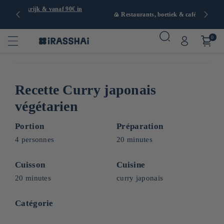
naf 90€ in
🍙 Restaurants, boetiek & café in Parijs
0
Recette Curry japonais
végétarien
Portion
Préparation
4 personnes
20 minutes
Cuisson
Cuisine
20 minutes
curry japonais
Catégorie