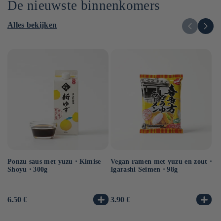
De nieuwste binnenkomers
Alles bekijken
Ponzu saus met yuzu ⋅ Kimise
Vegan ramen met yuzu en zout ⋅
Ve
Shoyu ⋅ 300g
Igarashi Seimen ⋅ 98g
Hi
10
Normale
6.50 €
Normale
3.90 €
No
3.
prijs
prijs
pr