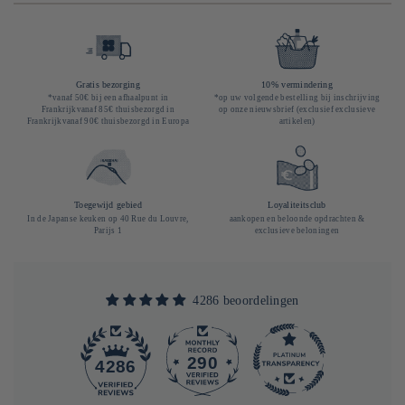
Gratis bezorging
10% vermindering
*vanaf 50€ bij een afhaalpunt in
*op uw volgende bestelling bij inschrijving
Frankrijkvanaf 85€ thuisbezorgd in
op onze nieuwsbrief (exclusief exclusieve
Frankrijkvanaf 90€ thuisbezorgd in Europa
artikelen)
Toegewijd gebied
Loyaliteitsclub
In de Japanse keuken op 40 Rue du Louvre,
aankopen en beloonde opdrachten &
Parijs 1
exclusieve beloningen
4286 beoordelingen
290
4286