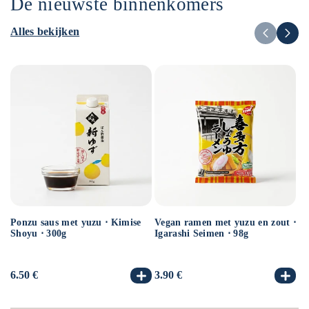
De nieuwste binnenkomers
Alles bekijken
Ponzu saus met yuzu ⋅ Kimise
Vegan ramen met yuzu en zout ⋅
Ve
Shoyu ⋅ 300g
Igarashi Seimen ⋅ 98g
Hi
10
Normale
6.50 €
Normale
3.90 €
No
3.
prijs
prijs
pr